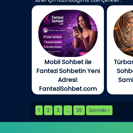
Sizler için hazırladığımız özel içerikler..
Mobil Sohbet ile
Türban
Fantezi Sohbetin Yeni
Sohbe
Adresi:
Samim
FanteziSohbet.com
Açık konuşayım, artık çoğu
İnterne
kişi...
birlikt
1
2
3
…
35
Sonraki »