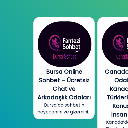
l Chat |
Bursa Online
Canada
l Sohbet
Sohbet – Ücretsiz
Odal
 – Yeni
Chat ve
Kanad
r, Sıcak
Arkadaşlık Odaları
Türklerl
Bursa’da sohbetin
betler
Konuş
heyecanını ve gizemini...
mobil cinsel
İnsanl
yecanını...
Kanada’d