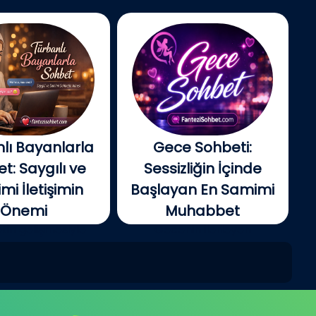
lı Bayanlarla
Gece Sohbeti:
t: Saygılı ve
Sessizliğin İçinde
i İletişimin
Başlayan En Samimi
Önemi
Muhabbet
tin gelişmesiyle
Gecenin ilerleyen
e insanlar artık...
saatlerinde şehir yavaş...