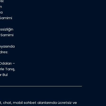
si:
m
la
 Samimi
sizliğin
n Samimi
nyasında
dres:
daları –
le Tanış,
r Bul
et, chat, mobil sohbet alanlarında ücretsiz ve