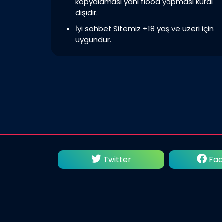
kopyalaması yani flood yapması kural
dışıdır.
İyi sohbet Sitemiz +18 yaş ve üzeri için
uygundur.
utube
Twitter
Fac