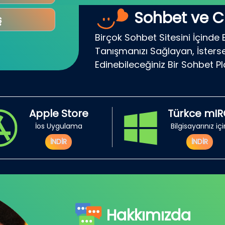
Sohbet ve C
ş
Birçok Sohbet Sitesini İçinde 
Tanışmanızı Sağlayan, İsterse
Edinebileceğiniz Bir Sohbet P
Apple Store
Türkce mI
İos Uygulama
Bilgisayarınız iç
İNDİR
İNDİR
Hakkımızda