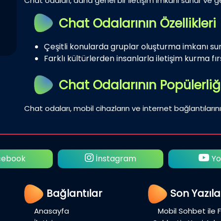
Chat odaları, daha genel bir iletişim imkanı sunar ve gen
Chat Odalarının Özellikleri
Çeşitli konularda gruplar oluşturma imkanı su
Farklı kültürlerden insanlarla iletişim kurma fırs
Chat Odalarının Popülerliğ
Chat odaları, mobil cihazların ve internet bağlantılarını
ebook
İnstagram
Yo
Bağlantılar
Son Yazıla
Anasayfa
Mobil Sohbet ile 