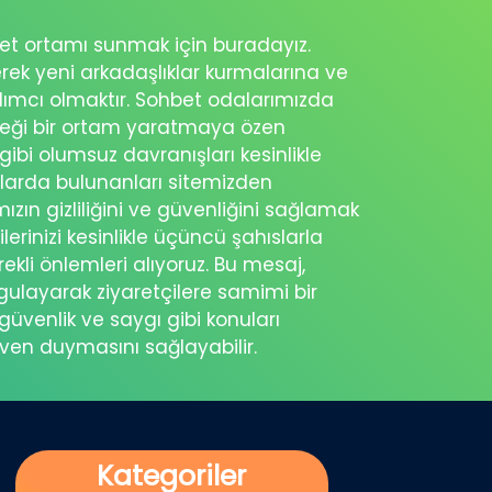
ohbet ortamı sunmak için buradayız.
erek yeni arkadaşlıklar kurmalarına ve
rdımcı olmaktır. Sohbet odalarımızda
eceği bir ortam yaratmaya özen
 gibi olumsuz davranışları kesinlikle
şlarda bulunanları sitemizden
ımızın gizliliğini ve güvenliğini sağlamak
ilerinizi kesinlikle üçüncü şahıslarla
ekli önlemleri alıyoruz. Bu mesaj,
rgulayarak ziyaretçilere samimi bir
güvenlik ve saygı gibi konuları
üven duymasını sağlayabilir.
Kategoriler