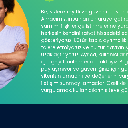
Biz, sizlere keyifli ve güvenli bir s
Amacımız, insanları bir araya getir
samimi ilişkiler geliştirmelerine ya
herkesin kendini rahat hissedebil
gösteriyoruz. Küfür, taciz, ayrımcılık
tolere etmiyoruz ve bu tür davranı
uzaklaştırıyoruz. Ayrıca, kullanıcılar
için çeşitli önlemler almaktayız. Bilg
paylaşmıyor ve güvenliğiniz için ger
sitenizin amacını ve değerlerini vu
iletişim sunmayı amaçlar. Özellikle 
vurgulamak, kullanıcıların siteye g