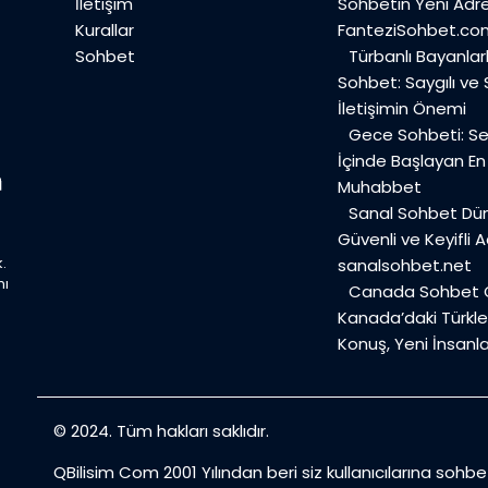
İletişim
Sohbetin Yeni Adre
Kurallar
FanteziSohbet.co
Sohbet
Türbanlı Bayanlar
Sohbet: Saygılı ve
İletişimin Önemi
Gece Sohbeti: Ses
İçinde Başlayan E
Muhabbet
Sanal Sohbet Dü
Güvenli ve Keyifli A
.
sanalsohbet.net
mı
Canada Sohbet O
Kanada’daki Türkler
Konuş, Yeni İnsanla
© 2024. Tüm hakları saklıdır.
QBilisim Com 2001 Yılından beri siz kullanıcılarına sohb