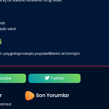
iş bir kullanıcı kitlesine hitap eder.
nar.
atı verir.
i
n yaygınlaşmasıyla popülerliklerini arttırmıştır.
utube
Twitter
Fac
r
Son Yorumlar
Fantezi