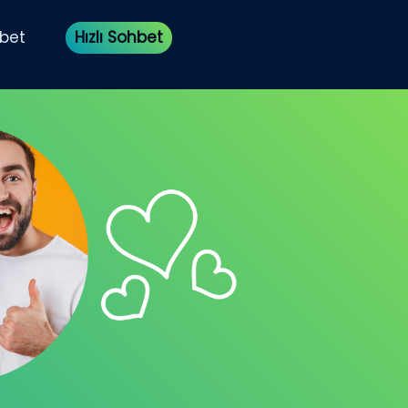
bet
Hızlı Sohbet