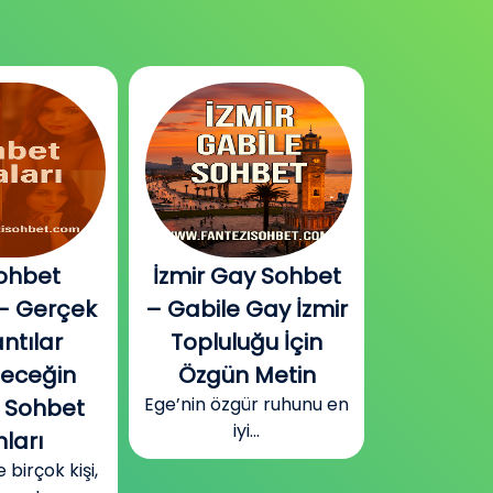
ohbet
İzmir Gay Sohbet
Diyarbak
– Gerçek
– Gabile Gay İzmir
Sohbet v
ntılar
Topluluğu İçin
Plat
Güneydoğu
leceğin
Özgün Metin
Diyarbakır
Ege’nin özgür ruhunu en
 Sohbet
surla
iyi...
ları
irçok kişi,