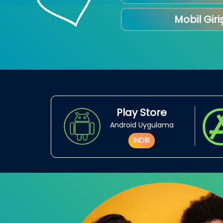
Mobil Giri
Play Store
Android Uygulama
İNDİR