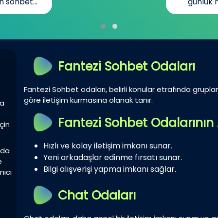
n sohbet...
günlük h
Fantezi Sohbet Odaları
Fantezi Sohbet odaları, belirli konular etrafında gruplar 
göre iletişim kurmasına olanak tanır.
la
Fantezi Sohbet Odalarının 
çin
Hızlı ve kolay iletişim imkanı sunar.
zda
Yeni arkadaşlar edinme fırsatı sunar.
e
Bilgi alışverişi yapma imkanı sağlar.
nıcı
Chat Odaları