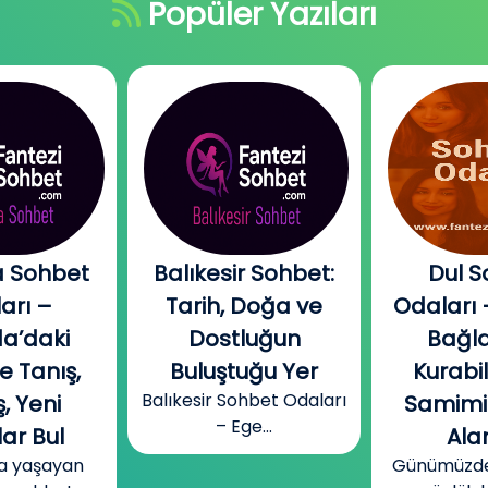
Popüler Yazıları
 Sohbet
Balıkesir Sohbet:
Dul S
arı –
Tarih, Doğa ve
Odaları 
a’daki
Dostluğun
Bağla
e Tanış,
Buluştuğu Yer
Kurabi
Balıkesir Sohbet Odaları
, Yeni
Samimi
– Ege...
ar Bul
Alan
a yaşayan
Günümüzde b