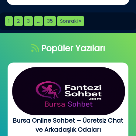
1
2
3
…
35
Sonraki »
Popüler Yazıları
Bursa Online Sohbet – Ücretsiz Chat
ve Arkadaşlık Odaları