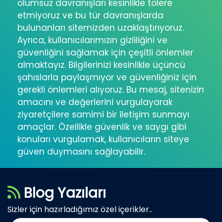
olumsuz davranışları kesinlikle tolere
etmiyoruz ve bu tür davranışlarda
bulunanları sitemizden uzaklaştırıyoruz.
Ayrıca, kullanıcılarımızın gizliliğini ve
güvenliğini sağlamak için çeşitli önlemler
almaktayız. Bilgilerinizi kesinlikle üçüncü
şahıslarla paylaşmıyor ve güvenliğiniz için
gerekli önlemleri alıyoruz. Bu mesaj, sitenizin
amacını ve değerlerini vurgulayarak
ziyaretçilere samimi bir iletişim sunmayı
amaçlar. Özellikle güvenlik ve saygı gibi
konuları vurgulamak, kullanıcıların siteye
güven duymasını sağlayabilir.
Blog Yazıları
Sizler için hazırladığımız özel içerikler..