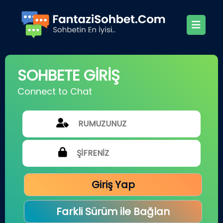
SOHBETE GİRİŞ
Connect to Chat
Giriş Yap
Farkli Sürüm ile Bağlan