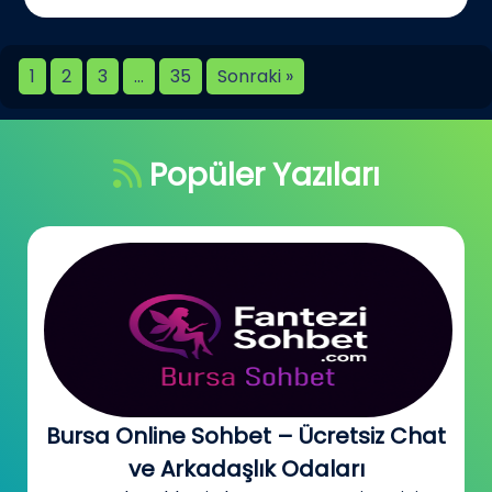
1
2
3
…
35
Sonraki »
Popüler Yazıları
Bursa Online Sohbet – Ücretsiz Chat
ve Arkadaşlık Odaları