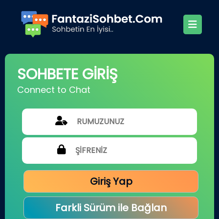
SOHBETE GİRİŞ
Connect to Chat
Giriş Yap
Farkli Sürüm ile Bağlan