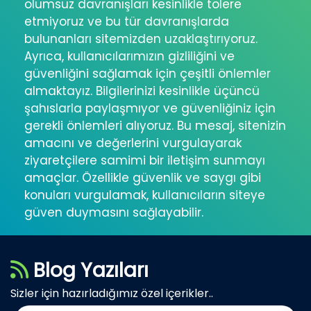
olumsuz davranışları kesinlikle tolere
etmiyoruz ve bu tür davranışlarda
bulunanları sitemizden uzaklaştırıyoruz.
Ayrıca, kullanıcılarımızın gizliliğini ve
güvenliğini sağlamak için çeşitli önlemler
almaktayız. Bilgilerinizi kesinlikle üçüncü
şahıslarla paylaşmıyor ve güvenliğiniz için
gerekli önlemleri alıyoruz. Bu mesaj, sitenizin
amacını ve değerlerini vurgulayarak
ziyaretçilere samimi bir iletişim sunmayı
amaçlar. Özellikle güvenlik ve saygı gibi
konuları vurgulamak, kullanıcıların siteye
güven duymasını sağlayabilir.
Blog Yazıları
Sizler için hazırladığımız özel içerikler..