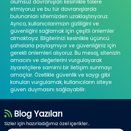
olumsuz davranışları kesinlikle tolere
etmiyoruz ve bu tür davranışlarda
bulunanları sitemizden uzaklaştırıyoruz.
Ayrıca, kullanıcılarımızın gizliliğini ve
güvenliğini sağlamak için çeşitli önlemler
almaktayız. Bilgilerinizi kesinlikle üçüncü
şahıslarla paylaşmıyor ve güvenliğiniz için
gerekli önlemleri alıyoruz. Bu mesaj, sitenizin
amacını ve değerlerini vurgulayarak
ziyaretçilere samimi bir iletişim sunmayı
amaçlar. Özellikle güvenlik ve saygı gibi
konuları vurgulamak, kullanıcıların siteye
güven duymasını sağlayabilir.
Blog Yazıları
Sizler için hazırladığımız özel içerikler..