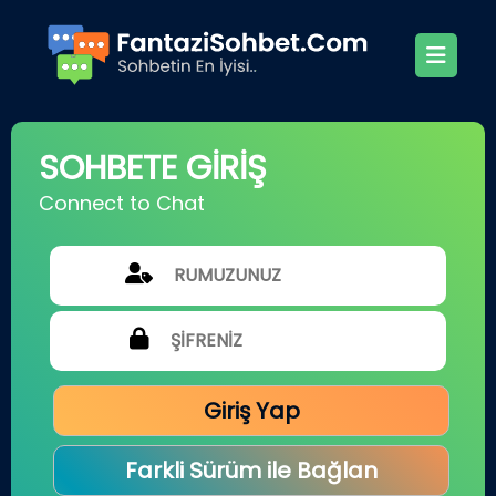
SOHBETE GİRİŞ
Connect to Chat
Giriş Yap
Farkli Sürüm ile Bağlan