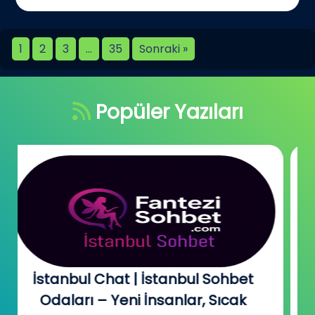
1
2
3
…
35
Sonraki »
Popüler Yazıları
Bursa Online Sohbet – Ücretsiz Chat
ve Arkadaşlık Odaları