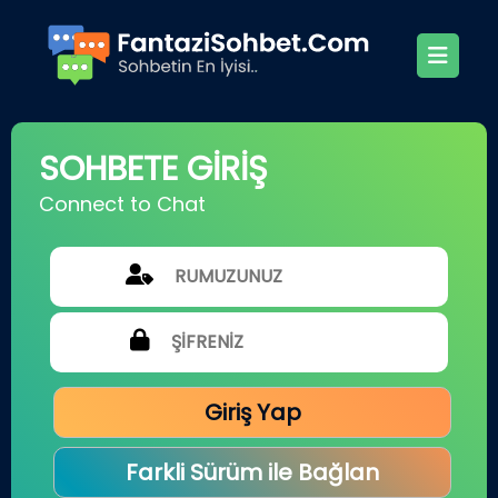
SOHBETE GİRİŞ
Connect to Chat
Giriş Yap
Farkli Sürüm ile Bağlan