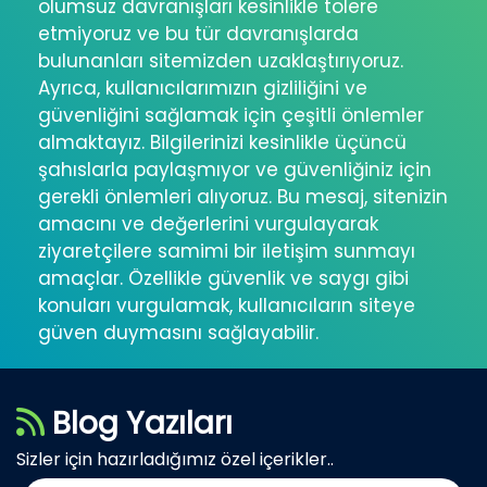
olumsuz davranışları kesinlikle tolere
etmiyoruz ve bu tür davranışlarda
bulunanları sitemizden uzaklaştırıyoruz.
Ayrıca, kullanıcılarımızın gizliliğini ve
güvenliğini sağlamak için çeşitli önlemler
almaktayız. Bilgilerinizi kesinlikle üçüncü
şahıslarla paylaşmıyor ve güvenliğiniz için
gerekli önlemleri alıyoruz. Bu mesaj, sitenizin
amacını ve değerlerini vurgulayarak
ziyaretçilere samimi bir iletişim sunmayı
amaçlar. Özellikle güvenlik ve saygı gibi
konuları vurgulamak, kullanıcıların siteye
güven duymasını sağlayabilir.
Blog Yazıları
Sizler için hazırladığımız özel içerikler..