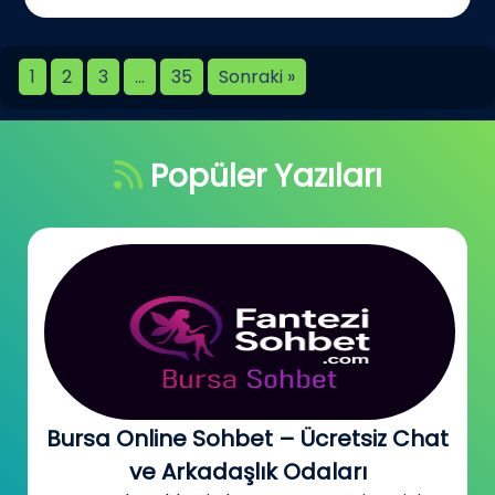
1
2
3
…
35
Sonraki »
Popüler Yazıları
Bursa Online Sohbet – Ücretsiz Chat
ve Arkadaşlık Odaları