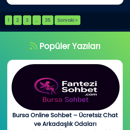
1
2
3
…
35
Sonraki »
Popüler Yazıları
Bursa Online Sohbet – Ücretsiz Chat
ve Arkadaşlık Odaları