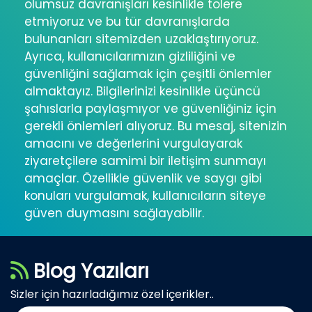
olumsuz davranışları kesinlikle tolere
etmiyoruz ve bu tür davranışlarda
bulunanları sitemizden uzaklaştırıyoruz.
Ayrıca, kullanıcılarımızın gizliliğini ve
güvenliğini sağlamak için çeşitli önlemler
almaktayız. Bilgilerinizi kesinlikle üçüncü
şahıslarla paylaşmıyor ve güvenliğiniz için
gerekli önlemleri alıyoruz. Bu mesaj, sitenizin
amacını ve değerlerini vurgulayarak
ziyaretçilere samimi bir iletişim sunmayı
amaçlar. Özellikle güvenlik ve saygı gibi
konuları vurgulamak, kullanıcıların siteye
güven duymasını sağlayabilir.
Blog Yazıları
Sizler için hazırladığımız özel içerikler..