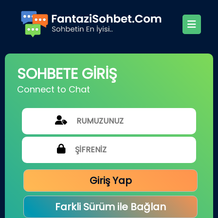
SOHBETE GİRİŞ
Connect to Chat
Giriş Yap
Farkli Sürüm ile Bağlan