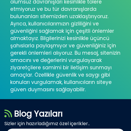
olumsuz davranışları kesinlikle tolere
etmiyoruz ve bu tür davranışlarda
bulunanları sitemizden uzaklaştırıyoruz.
Ayrıca, kullanıcılarımızın gizliliğini ve
güvenliğini sağlamak için çeşitli önlemler
almaktayız. Bilgilerinizi kesinlikle üçüncü
şahıslarla paylaşmıyor ve güvenliğiniz için
gerekli önlemleri alıyoruz. Bu mesaj, sitenizin
amacını ve değerlerini vurgulayarak
ziyaretçilere samimi bir iletişim sunmayı
amaçlar. Özellikle güvenlik ve saygı gibi
konuları vurgulamak, kullanıcıların siteye
güven duymasını sağlayabilir.
Blog Yazıları
Sizler için hazırladığımız özel içerikler..