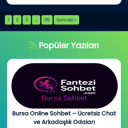
1
2
3
…
35
Sonraki »
Popüler Yazıları
Bursa Online Sohbet – Ücretsiz Chat
ve Arkadaşlık Odaları