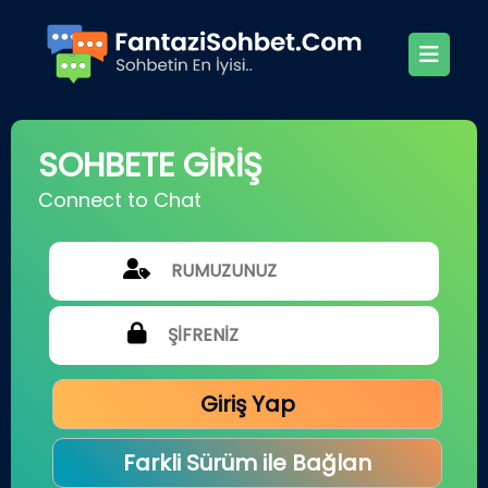
SOHBETE GİRİŞ
Connect to Chat
Giriş Yap
Farkli Sürüm ile Bağlan