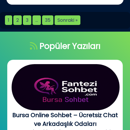
1
2
3
…
35
Sonraki »
Popüler Yazıları
Bursa Online Sohbet – Ücretsiz Chat
ve Arkadaşlık Odaları