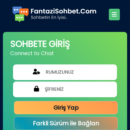
SOHBETE GİRİŞ
Connect to Chat
Giriş Yap
Farkli Sürüm ile Bağlan