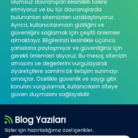
olumsuz davranışları kesinlikle tolere
etmiyoruz ve bu tür davranışlarda
bulunanları sitemizden uzaklaştırıyoruz.
Ayrıca, kullanıcılarımızın gizliliğini ve
güvenliğini sağlamak için çeşitli önlemler
almaktayız. Bilgilerinizi kesinlikle üçüncü
şahıslarla paylaşmıyor ve güvenliğiniz için
gerekli önlemleri alıyoruz. Bu mesaj, sitenizin
amacını ve değerlerini vurgulayarak
ziyaretçilere samimi bir iletişim sunmayı
amaçlar. Özellikle güvenlik ve saygı gibi
konuları vurgulamak, kullanıcıların siteye
güven duymasını sağlayabilir.
Blog Yazıları
Sizler için hazırladığımız özel içerikler..