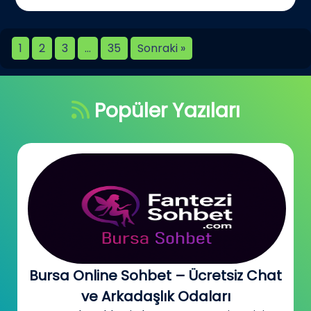
1
2
3
…
35
Sonraki »
Popüler Yazıları
Bursa Online Sohbet – Ücretsiz Chat
ve Arkadaşlık Odaları