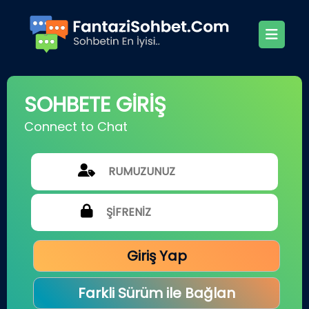
SOHBETE GİRİŞ
Connect to Chat
Giriş Yap
Farkli Sürüm ile Bağlan