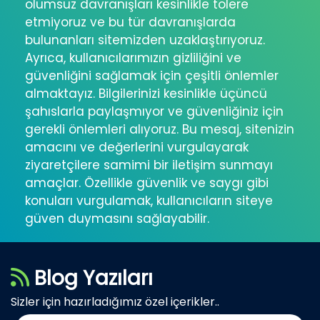
olumsuz davranışları kesinlikle tolere
etmiyoruz ve bu tür davranışlarda
bulunanları sitemizden uzaklaştırıyoruz.
Ayrıca, kullanıcılarımızın gizliliğini ve
güvenliğini sağlamak için çeşitli önlemler
almaktayız. Bilgilerinizi kesinlikle üçüncü
şahıslarla paylaşmıyor ve güvenliğiniz için
gerekli önlemleri alıyoruz. Bu mesaj, sitenizin
amacını ve değerlerini vurgulayarak
ziyaretçilere samimi bir iletişim sunmayı
amaçlar. Özellikle güvenlik ve saygı gibi
konuları vurgulamak, kullanıcıların siteye
güven duymasını sağlayabilir.
Blog Yazıları
Sizler için hazırladığımız özel içerikler..