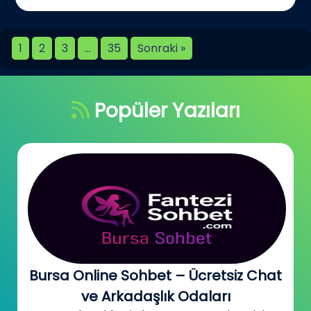
1
2
3
…
35
Sonraki »
Popüler Yazıları
Bursa Online Sohbet – Ücretsiz Chat
ve Arkadaşlık Odaları