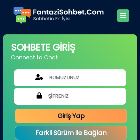
SOHBETE GİRİŞ
Connect to Chat
Giriş Yap
Farkli Sürüm ile Bağlan