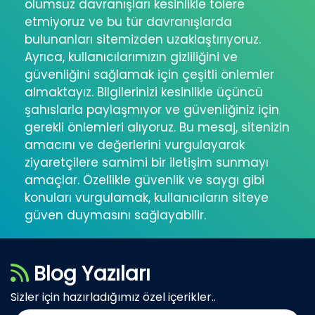
olumsuz davranışları kesinlikle tolere
etmiyoruz ve bu tür davranışlarda
bulunanları sitemizden uzaklaştırıyoruz.
Ayrıca, kullanıcılarımızın gizliliğini ve
güvenliğini sağlamak için çeşitli önlemler
almaktayız. Bilgilerinizi kesinlikle üçüncü
şahıslarla paylaşmıyor ve güvenliğiniz için
gerekli önlemleri alıyoruz. Bu mesaj, sitenizin
amacını ve değerlerini vurgulayarak
ziyaretçilere samimi bir iletişim sunmayı
amaçlar. Özellikle güvenlik ve saygı gibi
konuları vurgulamak, kullanıcıların siteye
güven duymasını sağlayabilir.
Blog Yazıları
Sizler için hazırladığımız özel içerikler..