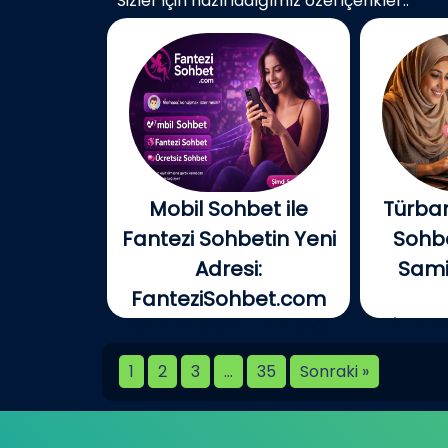
Sizler için hazırladığımız özel içerikler..
Mobil Sohbet ile
Türban
Fantezi Sohbetin Yeni
Sohbe
Adresi:
Samim
FanteziSohbet.com
Açık konuşayım, artık çoğu
İnterne
kişi...
birlikt
1
2
3
…
35
Sonraki »