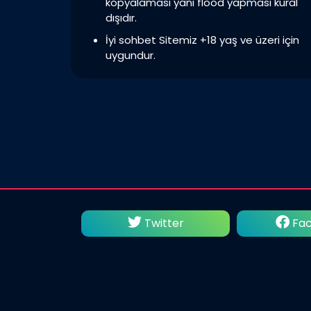
kopyalaması yani flood yapması kural
dışıdır.
İyi sohbet Sitemiz +18 yaş ve üzeri için
uygundur.
utube
Twitter
Fac