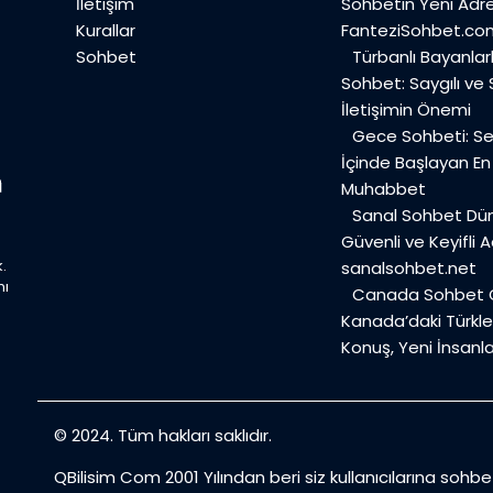
İletişim
Sohbetin Yeni Adre
Kurallar
FanteziSohbet.co
Sohbet
Türbanlı Bayanlar
Sohbet: Saygılı ve
İletişimin Önemi
Gece Sohbeti: Ses
İçinde Başlayan E
Muhabbet
Sanal Sohbet Dü
Güvenli ve Keyifli A
.
sanalsohbet.net
mı
Canada Sohbet O
Kanada’daki Türkler
Konuş, Yeni İnsanla
© 2024. Tüm hakları saklıdır.
QBilisim Com 2001 Yılından beri siz kullanıcılarına sohb