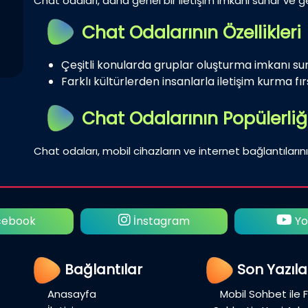
Chat odaları, daha genel bir iletişim imkanı sunar ve gen
Chat Odalarının Özellikleri
Çeşitli konularda gruplar oluşturma imkanı su
Farklı kültürlerden insanlarla iletişim kurma fırs
Chat Odalarının Popülerliğ
Chat odaları, mobil cihazların ve internet bağlantılarını
ebook
İnstagram
Yo
Bağlantılar
Son Yazıla
Anasayfa
Mobil Sohbet ile 