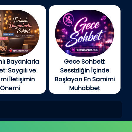
lı Bayanlarla
Gece Sohbeti:
t: Saygılı ve
Sessizliğin İçinde
i İletişimin
Başlayan En Samimi
Önemi
Muhabbet
tin gelişmesiyle
Gecenin ilerleyen
e insanlar artık...
saatlerinde şehir yavaş...