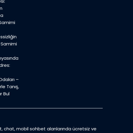
si:
m
la
 Samimi
sizliğin
n Samimi
nyasında
dres:
daları –
le Tanış,
r Bul
et, chat, mobil sohbet alanlarında ücretsiz ve