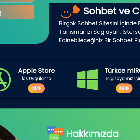
Sohbet ve C
ş
Birçok Sohbet Sitesini İçinde 
Tanışmanızı Sağlayan, İsterse
Edinebileceğiniz Bir Sohbet P
Apple Store
Türkce mI
İos Uygulama
Bilgisayarınız iç
İNDİR
İNDİR
Hakkımızda