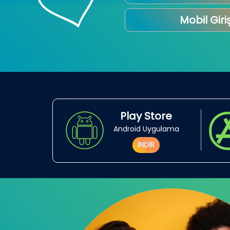
Mobil Giri
Play Store
Android Uygulama
İNDİR