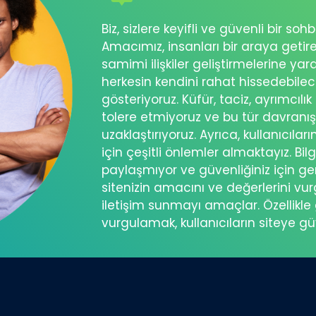
Biz, sizlere keyifli ve güvenli bir s
Amacımız, insanları bir araya getir
samimi ilişkiler geliştirmelerine ya
herkesin kendini rahat hissedebil
gösteriyoruz. Küfür, taciz, ayrımcılık
tolere etmiyoruz ve bu tür davranı
uzaklaştırıyoruz. Ayrıca, kullanıcılar
için çeşitli önlemler almaktayız. Bilg
paylaşmıyor ve güvenliğiniz için ger
sitenizin amacını ve değerlerini vu
iletişim sunmayı amaçlar. Özellikle 
vurgulamak, kullanıcıların siteye g