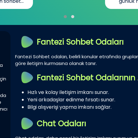
n sohbet...
günlük h
Fantezi Sohbet Odaları
Fantezi Sohbet odaları, belirli konular etrafında gruplar 
göre iletişim kurmasına olanak tanır.
la
Fantezi Sohbet Odalarının 
çin
Hızlı ve kolay iletişim imkanı sunar.
zda
Yeni arkadaşlar edinme fırsatı sunar.
e
Bilgi alışverişi yapma imkanı sağlar.
nıcı
Chat Odaları