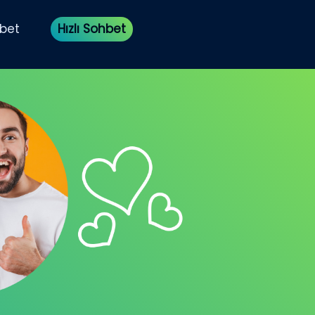
bet
Hızlı Sohbet