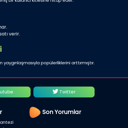
iş bir kullanıcı kitlesine hitap eder.
nar.
atı verir.
i
n yaygınlaşmasıyla popülerliklerini arttırmıştır.
utube
Twitter
Fac
r
Son Yorumlar
Fantezi