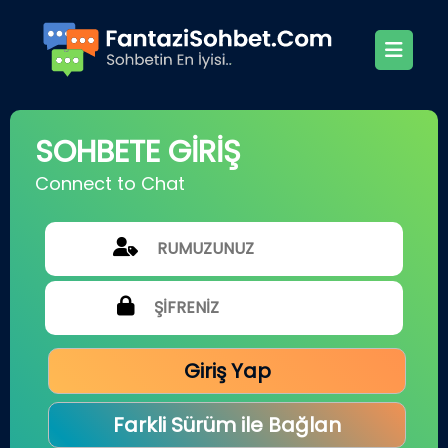
SOHBETE GİRİŞ
Connect to Chat
Giriş Yap
Farkli Sürüm ile Bağlan