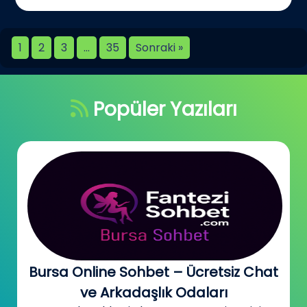
1
2
3
…
35
Sonraki »
Popüler Yazıları
Bursa Online Sohbet – Ücretsiz Chat
ve Arkadaşlık Odaları