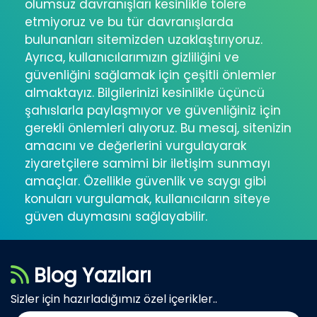
olumsuz davranışları kesinlikle tolere
etmiyoruz ve bu tür davranışlarda
bulunanları sitemizden uzaklaştırıyoruz.
Ayrıca, kullanıcılarımızın gizliliğini ve
güvenliğini sağlamak için çeşitli önlemler
almaktayız. Bilgilerinizi kesinlikle üçüncü
şahıslarla paylaşmıyor ve güvenliğiniz için
gerekli önlemleri alıyoruz. Bu mesaj, sitenizin
amacını ve değerlerini vurgulayarak
ziyaretçilere samimi bir iletişim sunmayı
amaçlar. Özellikle güvenlik ve saygı gibi
konuları vurgulamak, kullanıcıların siteye
güven duymasını sağlayabilir.
Blog Yazıları
Sizler için hazırladığımız özel içerikler..