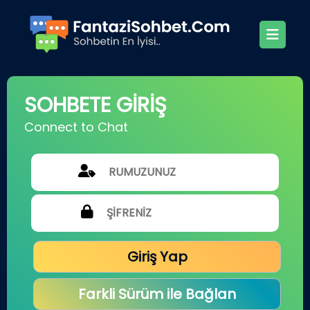
SOHBETE GİRİŞ
Connect to Chat
Giriş Yap
Farkli Sürüm ile Bağlan