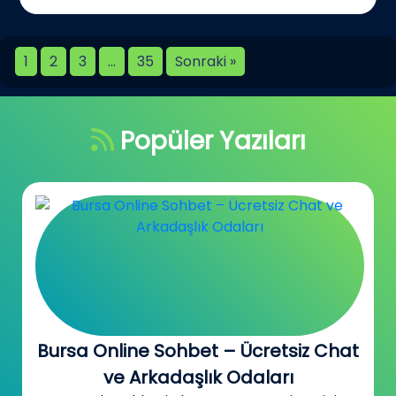
1
2
3
…
35
Sonraki »
Popüler Yazıları
Bursa Online Sohbet – Ücretsiz Chat
ve Arkadaşlık Odaları