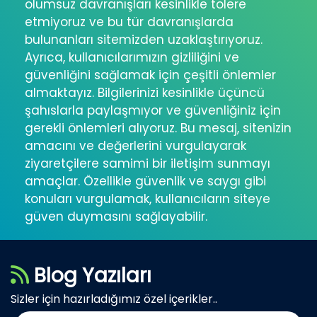
olumsuz davranışları kesinlikle tolere
etmiyoruz ve bu tür davranışlarda
bulunanları sitemizden uzaklaştırıyoruz.
Ayrıca, kullanıcılarımızın gizliliğini ve
güvenliğini sağlamak için çeşitli önlemler
almaktayız. Bilgilerinizi kesinlikle üçüncü
şahıslarla paylaşmıyor ve güvenliğiniz için
gerekli önlemleri alıyoruz. Bu mesaj, sitenizin
amacını ve değerlerini vurgulayarak
ziyaretçilere samimi bir iletişim sunmayı
amaçlar. Özellikle güvenlik ve saygı gibi
konuları vurgulamak, kullanıcıların siteye
güven duymasını sağlayabilir.
Blog Yazıları
Sizler için hazırladığımız özel içerikler..