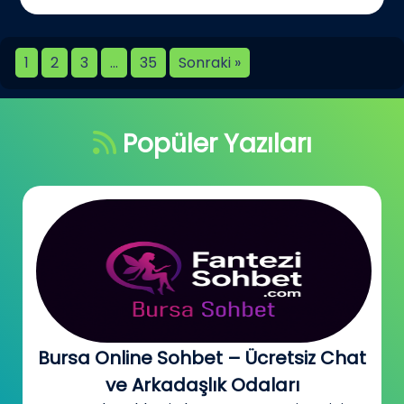
1
2
3
…
35
Sonraki »
Popüler Yazıları
Bursa Online Sohbet – Ücretsiz Chat
ve Arkadaşlık Odaları