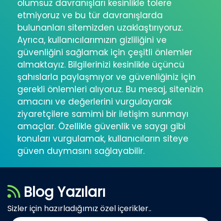
olumsuz davranışları kesinlikle tolere
etmiyoruz ve bu tür davranışlarda
bulunanları sitemizden uzaklaştırıyoruz.
Ayrıca, kullanıcılarımızın gizliliğini ve
güvenliğini sağlamak için çeşitli önlemler
almaktayız. Bilgilerinizi kesinlikle üçüncü
şahıslarla paylaşmıyor ve güvenliğiniz için
gerekli önlemleri alıyoruz. Bu mesaj, sitenizin
amacını ve değerlerini vurgulayarak
ziyaretçilere samimi bir iletişim sunmayı
amaçlar. Özellikle güvenlik ve saygı gibi
konuları vurgulamak, kullanıcıların siteye
güven duymasını sağlayabilir.
Blog Yazıları
Sizler için hazırladığımız özel içerikler..