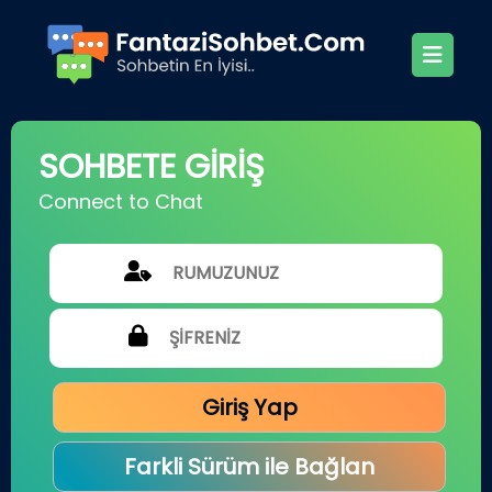
SOHBETE GİRİŞ
Connect to Chat
Giriş Yap
Farkli Sürüm ile Bağlan