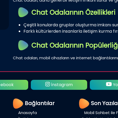
Chat odaları, daha genel bir iletişim imkanı sunar ve gen
Chat Odalarının Özellikleri
Çeşitli konularda gruplar oluşturma imkanı su
Farklı kültürlerden insanlarla iletişim kurma fırs
Chat Odalarının Popülerliğ
Chat odaları, mobil cihazların ve internet bağlantılarını
ebook
İnstagram
Yo
Bağlantılar
Son Yazıla
Anasayfa
Mobil Sohbet ile 