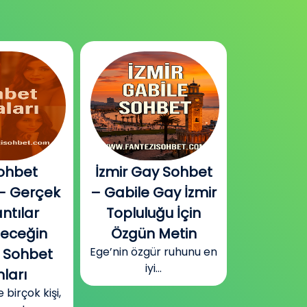
ohbet
İzmir Gay Sohbet
Diyarbak
– Gerçek
– Gabile Gay İzmir
Sohbet v
ntılar
Topluluğu İçin
Plat
Güneydoğu
leceğin
Özgün Metin
Diyarbakır
Ege’nin özgür ruhunu en
 Sohbet
surla
iyi...
ları
irçok kişi,