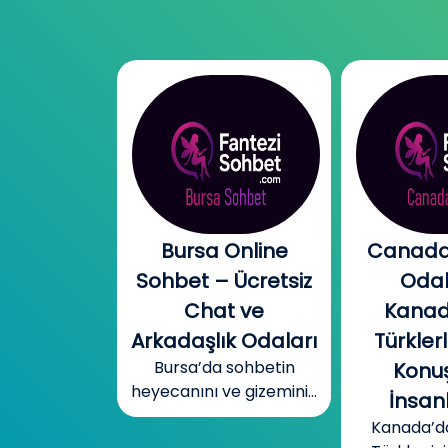
l Chat |
Bursa Online
Canada
l Sohbet
Sohbet – Ücretsiz
Odal
 – Yeni
Chat ve
Kanad
r, Sıcak
Arkadaşlık Odaları
Türklerl
Bursa’da sohbetin
betler
Konuş
heyecanını ve gizemini...
mobil cinsel
İnsanl
yecanını...
Kanada’d