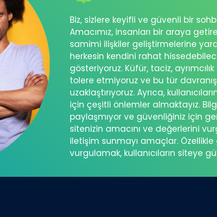
Biz, sizlere keyifli ve güvenli bir s
Amacımız, insanları bir araya getir
samimi ilişkiler geliştirmelerine ya
herkesin kendini rahat hissedebil
gösteriyoruz. Küfür, taciz, ayrımcılık
tolere etmiyoruz ve bu tür davranı
uzaklaştırıyoruz. Ayrıca, kullanıcılar
için çeşitli önlemler almaktayız. Bilg
paylaşmıyor ve güvenliğiniz için ger
sitenizin amacını ve değerlerini vu
iletişim sunmayı amaçlar. Özellikle 
vurgulamak, kullanıcıların siteye g