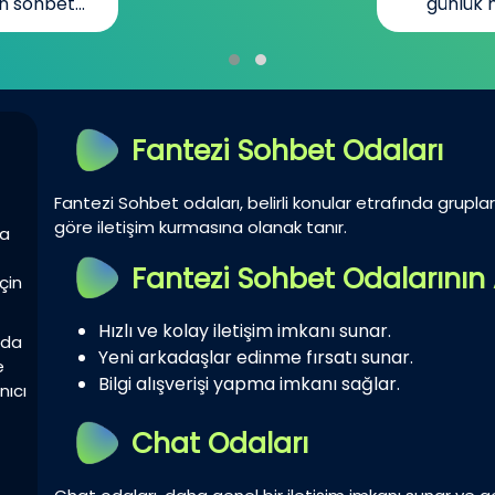
n sohbet...
günlük h
Fantezi Sohbet Odaları
Fantezi Sohbet odaları, belirli konular etrafında gruplar 
göre iletişim kurmasına olanak tanır.
la
Fantezi Sohbet Odalarının 
çin
Hızlı ve kolay iletişim imkanı sunar.
zda
Yeni arkadaşlar edinme fırsatı sunar.
e
Bilgi alışverişi yapma imkanı sağlar.
nıcı
Chat Odaları