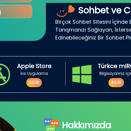
Sohbet ve C
ş
Birçok Sohbet Sitesini İçinde 
Tanışmanızı Sağlayan, İsterse
Edinebileceğiniz Bir Sohbet P
Apple Store
Türkce mI
İos Uygulama
Bilgisayarınız iç
İNDİR
İNDİR
Hakkımızda