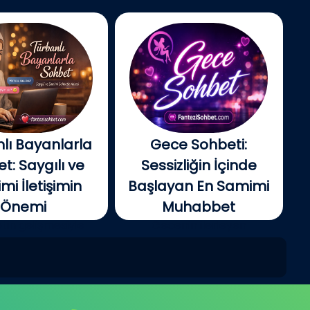
lı Bayanlarla
Gece Sohbeti:
t: Saygılı ve
Sessizliğin İçinde
i İletişimin
Başlayan En Samimi
Önemi
Muhabbet
tin gelişmesiyle
Gecenin ilerleyen
e insanlar artık...
saatlerinde şehir yavaş...