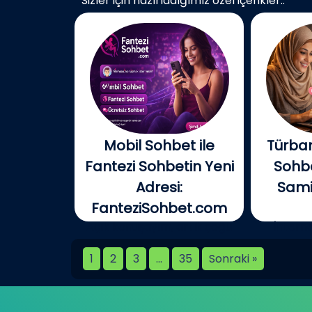
Sizler için hazırladığımız özel içerikler..
Mobil Sohbet ile
Türban
Fantezi Sohbetin Yeni
Sohbe
Adresi:
Samim
FanteziSohbet.com
Açık konuşayım, artık çoğu
İnterne
kişi...
birlikt
1
2
3
…
35
Sonraki »