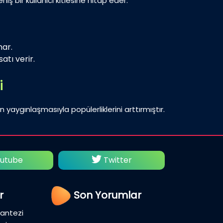
iş bir kullanıcı kitlesine hitap eder.
nar.
atı verir.
i
n yaygınlaşmasıyla popülerliklerini arttırmıştır.
utube
Twitter
Fac
r
Son Yorumlar
Fantezi