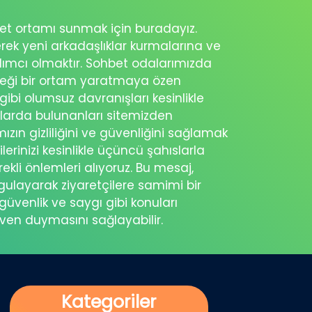
ohbet ortamı sunmak için buradayız.
erek yeni arkadaşlıklar kurmalarına ve
rdımcı olmaktır. Sohbet odalarımızda
eceği bir ortam yaratmaya özen
 gibi olumsuz davranışları kesinlikle
şlarda bulunanları sitemizden
ımızın gizliliğini ve güvenliğini sağlamak
ilerinizi kesinlikle üçüncü şahıslarla
ekli önlemleri alıyoruz. Bu mesaj,
rgulayarak ziyaretçilere samimi bir
güvenlik ve saygı gibi konuları
üven duymasını sağlayabilir.
Kategoriler