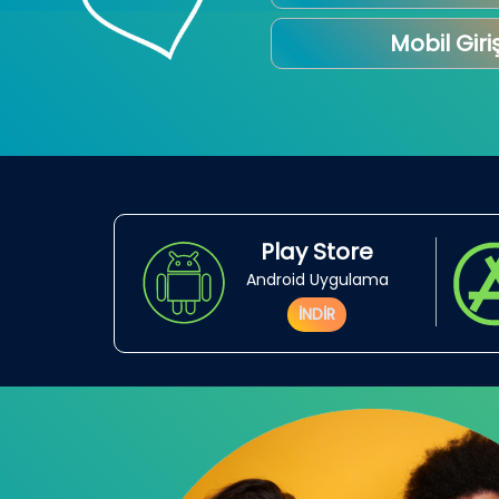
Mobil Giri
Play Store
Android Uygulama
İNDİR