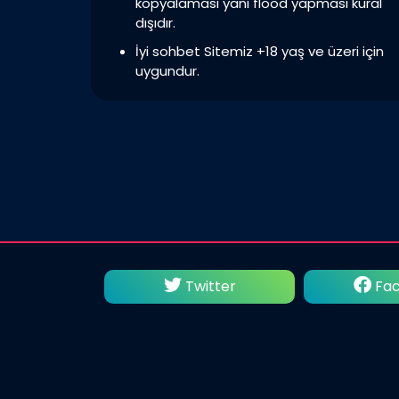
kopyalaması yani flood yapması kural
dışıdır.
İyi sohbet Sitemiz +18 yaş ve üzeri için
uygundur.
utube
Twitter
Fac