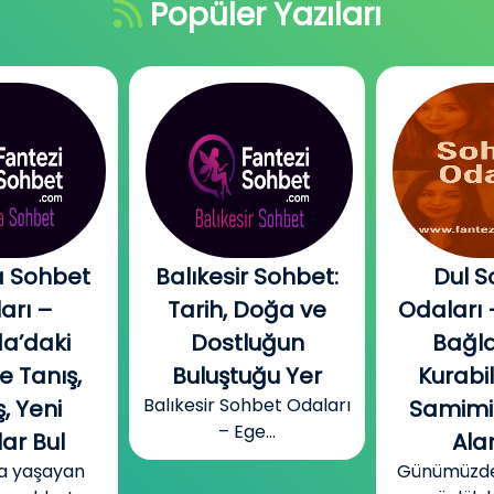
Popüler Yazıları
 Sohbet
Balıkesir Sohbet:
Dul S
arı –
Tarih, Doğa ve
Odaları 
a’daki
Dostluğun
Bağla
e Tanış,
Buluştuğu Yer
Kurabi
Balıkesir Sohbet Odaları
, Yeni
Samimi
– Ege...
ar Bul
Alan
a yaşayan
Günümüzde b