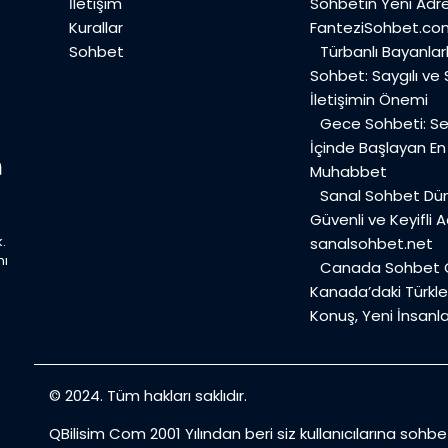
İletişim
Sohbetin Yeni Adre
Kurallar
FanteziSohbet.co
Sohbet
Türbanlı Bayanlar
Sohbet: Saygılı ve
İletişimin Önemi
Gece Sohbeti: Ses
İçinde Başlayan E
Muhabbet
Sanal Sohbet Dü
Güvenli ve Keyifli A
.
sanalsohbet.net
mı
Canada Sohbet O
Kanada’daki Türkler
Konuş, Yeni İnsanla
© 2024. Tüm hakları saklıdır.
QBilisim Com 2001 Yılından beri siz kullanıcılarına sohb