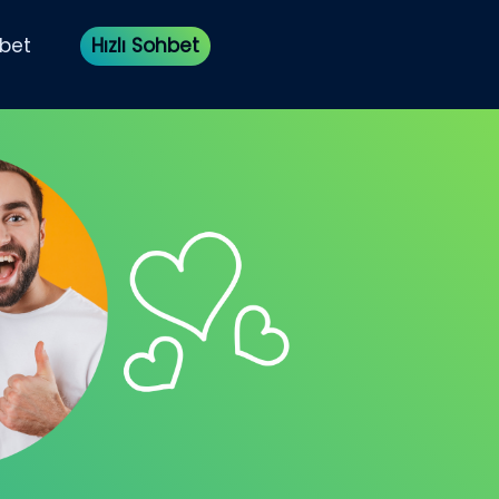
bet
Hızlı Sohbet