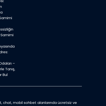
si:
m
la
 Samimi
sizliğin
n Samimi
nyasında
dres:
daları –
le Tanış,
r Bul
et, chat, mobil sohbet alanlarında ücretsiz ve