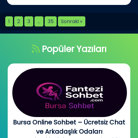
1
2
3
…
35
Sonraki »
Popüler Yazıları
Bursa Online Sohbet – Ücretsiz Chat
ve Arkadaşlık Odaları