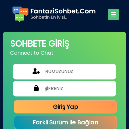
SOHBETE GİRİŞ
Connect to Chat
Giriş Yap
Farkli Sürüm ile Bağlan