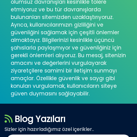
olumsuz davranışları kesinlikle tolere
etmiyoruz ve bu tür davranışlarda
bulunanları sitemizden uzaklaştırıyoruz.
Ayrıca, kullanıcılarımızın gizliliğini ve
güvenliğini sağlamak için çeşitli önlemler
almaktayız. Bilgilerinizi kesinlikle üçüncü
şahıslarla paylaşmıyor ve güvenliğiniz için
gerekli önlemleri alıyoruz. Bu mesaj, sitenizin
amacını ve değerlerini vurgulayarak
ziyaretçilere samimi bir iletişim sunmayı
amaçlar. Özellikle güvenlik ve saygı gibi
konuları vurgulamak, kullanıcıların siteye
güven duymasını sağlayabilir.
Blog Yazıları
Sizler için hazırladığımız özel içerikler..