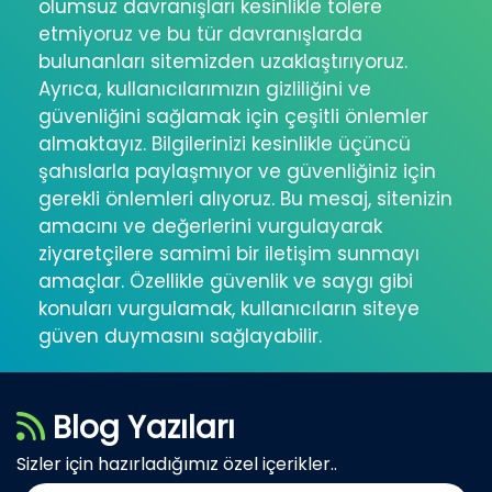
olumsuz davranışları kesinlikle tolere
etmiyoruz ve bu tür davranışlarda
bulunanları sitemizden uzaklaştırıyoruz.
Ayrıca, kullanıcılarımızın gizliliğini ve
güvenliğini sağlamak için çeşitli önlemler
almaktayız. Bilgilerinizi kesinlikle üçüncü
şahıslarla paylaşmıyor ve güvenliğiniz için
gerekli önlemleri alıyoruz. Bu mesaj, sitenizin
amacını ve değerlerini vurgulayarak
ziyaretçilere samimi bir iletişim sunmayı
amaçlar. Özellikle güvenlik ve saygı gibi
konuları vurgulamak, kullanıcıların siteye
güven duymasını sağlayabilir.
Blog Yazıları
Sizler için hazırladığımız özel içerikler..