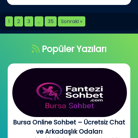
1
2
3
…
35
Sonraki »
Popüler Yazıları
Bursa Online Sohbet – Ücretsiz Chat
ve Arkadaşlık Odaları