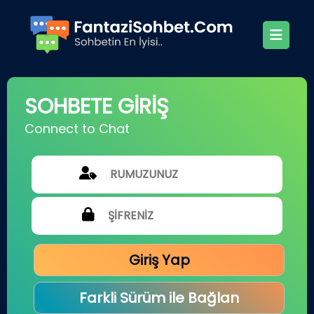
SOHBETE GİRİŞ
Connect to Chat
Giriş Yap
Farkli Sürüm ile Bağlan