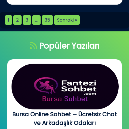
1
2
3
…
35
Sonraki »
Popüler Yazıları
Bursa Online Sohbet – Ücretsiz Chat
ve Arkadaşlık Odaları