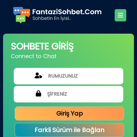
SOHBETE GİRİŞ
Connect to Chat
Giriş Yap
Farkli Sürüm ile Bağlan