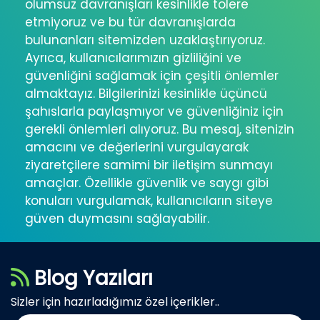
olumsuz davranışları kesinlikle tolere
etmiyoruz ve bu tür davranışlarda
bulunanları sitemizden uzaklaştırıyoruz.
Ayrıca, kullanıcılarımızın gizliliğini ve
güvenliğini sağlamak için çeşitli önlemler
almaktayız. Bilgilerinizi kesinlikle üçüncü
şahıslarla paylaşmıyor ve güvenliğiniz için
gerekli önlemleri alıyoruz. Bu mesaj, sitenizin
amacını ve değerlerini vurgulayarak
ziyaretçilere samimi bir iletişim sunmayı
amaçlar. Özellikle güvenlik ve saygı gibi
konuları vurgulamak, kullanıcıların siteye
güven duymasını sağlayabilir.
Blog Yazıları
Sizler için hazırladığımız özel içerikler..