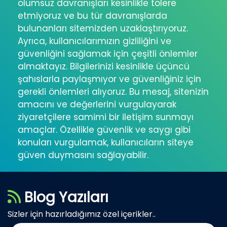
olumsuz davranışları kesinlikle tolere
etmiyoruz ve bu tür davranışlarda
bulunanları sitemizden uzaklaştırıyoruz.
Ayrıca, kullanıcılarımızın gizliliğini ve
güvenliğini sağlamak için çeşitli önlemler
almaktayız. Bilgilerinizi kesinlikle üçüncü
şahıslarla paylaşmıyor ve güvenliğiniz için
gerekli önlemleri alıyoruz. Bu mesaj, sitenizin
amacını ve değerlerini vurgulayarak
ziyaretçilere samimi bir iletişim sunmayı
amaçlar. Özellikle güvenlik ve saygı gibi
konuları vurgulamak, kullanıcıların siteye
güven duymasını sağlayabilir.
Blog Yazıları
Sizler için hazırladığımız özel içerikler..