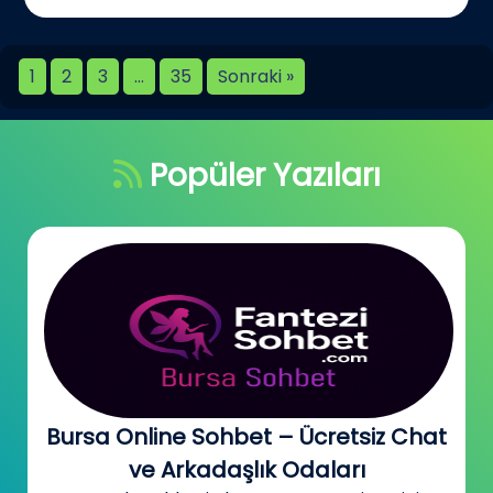
1
2
3
…
35
Sonraki »
Popüler Yazıları
Bursa Online Sohbet – Ücretsiz Chat
ve Arkadaşlık Odaları