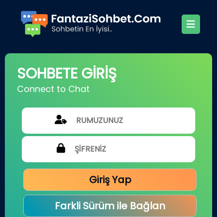
SOHBETE GİRİŞ
Connect to Chat
Giriş Yap
Farkli Sürüm ile Bağlan