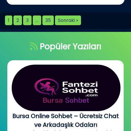
1
2
3
…
35
Sonraki »
Popüler Yazıları
Bursa Online Sohbet – Ücretsiz Chat
ve Arkadaşlık Odaları