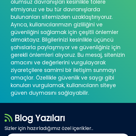
olumsuz davranışları kesinlikle tolere
etmiyoruz ve bu tür davranışlarda
bulunanları sitemizden uzaklaştırıyoruz.
Ayrıca, kullanıcılarımızın gizliliğini ve
güvenliğini sağlamak için çeşitli önlemler
almaktayız. Bilgilerinizi kesinlikle üçüncü
şahıslarla paylaşmıyor ve güvenliğiniz için
gerekli önlemleri alıyoruz. Bu mesaj, sitenizin
amacını ve değerlerini vurgulayarak
ziyaretçilere samimi bir iletişim sunmayı
amaçlar. Özellikle güvenlik ve saygı gibi
konuları vurgulamak, kullanıcıların siteye
güven duymasını sağlayabilir.
Blog Yazıları
Sizler için hazırladığımız özel içerikler..