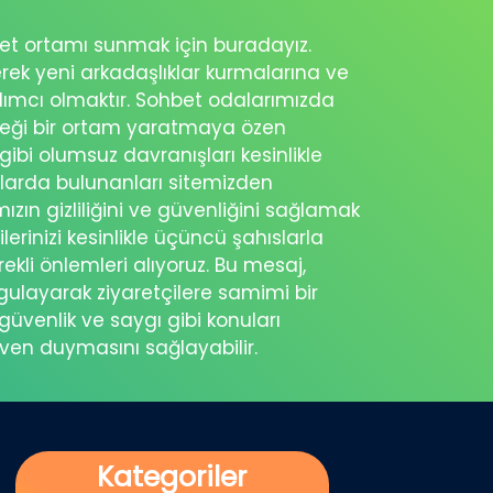
ohbet ortamı sunmak için buradayız.
erek yeni arkadaşlıklar kurmalarına ve
rdımcı olmaktır. Sohbet odalarımızda
eceği bir ortam yaratmaya özen
 gibi olumsuz davranışları kesinlikle
şlarda bulunanları sitemizden
ımızın gizliliğini ve güvenliğini sağlamak
ilerinizi kesinlikle üçüncü şahıslarla
ekli önlemleri alıyoruz. Bu mesaj,
rgulayarak ziyaretçilere samimi bir
güvenlik ve saygı gibi konuları
üven duymasını sağlayabilir.
Kategoriler