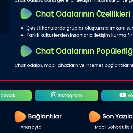
Chat odaları, daha genel bir iletişim imkanı sunar ve gen
Chat Odalarının Özellikleri
Çeşitli konularda gruplar oluşturma imkanı su
Farklı kültürlerden insanlarla iletişim kurma fırs
Chat Odalarının Popülerliğ
Chat odaları, mobil cihazların ve internet bağlantılarını
ebook
İnstagram
Yo
Bağlantılar
Son Yazıla
Anasayfa
Mobil Sohbet ile 