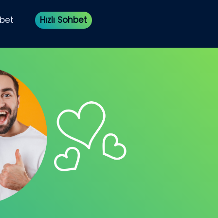
bet
Hızlı Sohbet