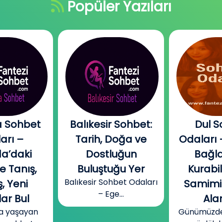
Popüler Yazıları
 Sohbet
Balıkesir Sohbet:
Dul S
arı –
Tarih, Doğa ve
Odaları 
a’daki
Dostluğun
Bağla
e Tanış,
Buluştuğu Yer
Kurabi
Balıkesir Sohbet Odaları
, Yeni
Samimi
– Ege...
ar Bul
Alan
a yaşayan
Günümüzde b