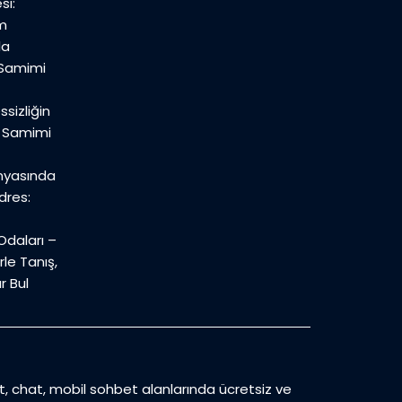
si:
m
la
 Samimi
sizliğin
n Samimi
nyasında
dres:
daları –
le Tanış,
r Bul
et, chat, mobil sohbet alanlarında ücretsiz ve