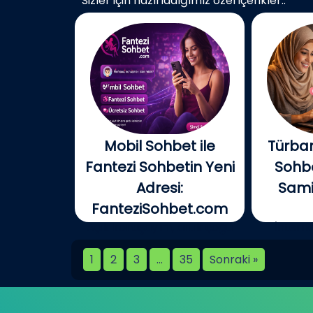
Sizler için hazırladığımız özel içerikler..
Mobil Sohbet ile
Türban
Fantezi Sohbetin Yeni
Sohbe
Adresi:
Samim
FanteziSohbet.com
Açık konuşayım, artık çoğu
İnterne
kişi...
birlikt
1
2
3
…
35
Sonraki »