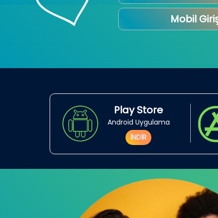
Mobil Giri
Play Store
Android Uygulama
İNDİR