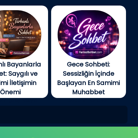
lı Bayanlarla
Gece Sohbeti:
t: Saygılı ve
Sessizliğin İçinde
i İletişimin
Başlayan En Samimi
Önemi
Muhabbet
tin gelişmesiyle
Gecenin ilerleyen
e insanlar artık...
saatlerinde şehir yavaş...