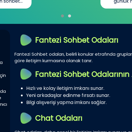
n sohbet...
günlük h
Fantezi Sohbet Odaları
Fantezi Sohbet odaları, belirli konular etrafında gruplar 
göre iletişim kurmasına olanak tanır.
la
Fantezi Sohbet Odalarının 
çin
Hızlı ve kolay iletişim imkanı sunar.
zda
Yeni arkadaşlar edinme fırsatı sunar.
e
Bilgi alışverişi yapma imkanı sağlar.
nıcı
Chat Odaları