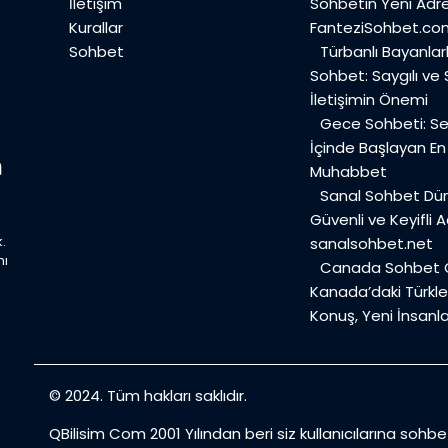
İletişim
Sohbetin Yeni Adre
Kurallar
FanteziSohbet.co
Sohbet
Türbanlı Bayanlar
Sohbet: Saygılı ve
İletişimin Önemi
Gece Sohbeti: Ses
İçinde Başlayan E
Muhabbet
Sanal Sohbet Dü
Güvenli ve Keyifli A
.
sanalsohbet.net
mı
Canada Sohbet O
Kanada’daki Türkler
Konuş, Yeni İnsanla
© 2024. Tüm hakları saklıdır.
QBilisim Com 2001 Yılından beri siz kullanıcılarına sohb