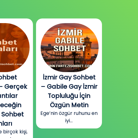
ohbet
İzmir Gay Sohbet
Diyarbak
– Gerçek
– Gabile Gay İzmir
Sohbet v
ntılar
Topluluğu İçin
Plat
Güneydoğu
leceğin
Özgün Metin
Diyarbakır
Ege’nin özgür ruhunu en
 Sohbet
surla
iyi...
ları
irçok kişi,