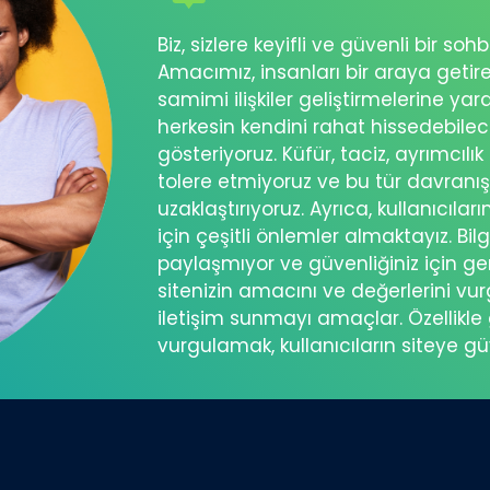
Biz, sizlere keyifli ve güvenli bir s
Amacımız, insanları bir araya getir
samimi ilişkiler geliştirmelerine ya
herkesin kendini rahat hissedebil
gösteriyoruz. Küfür, taciz, ayrımcılık
tolere etmiyoruz ve bu tür davranı
uzaklaştırıyoruz. Ayrıca, kullanıcılar
için çeşitli önlemler almaktayız. Bilg
paylaşmıyor ve güvenliğiniz için ger
sitenizin amacını ve değerlerini vu
iletişim sunmayı amaçlar. Özellikle 
vurgulamak, kullanıcıların siteye g