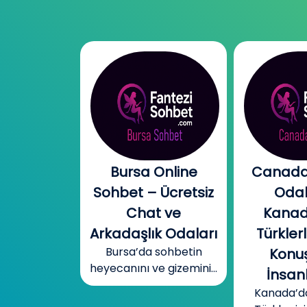
l Chat |
Bursa Online
Canada
l Sohbet
Sohbet – Ücretsiz
Odal
 – Yeni
Chat ve
Kanad
r, Sıcak
Arkadaşlık Odaları
Türklerl
Bursa’da sohbetin
betler
Konuş
heyecanını ve gizemini...
mobil cinsel
İnsanl
yecanını...
Kanada’d