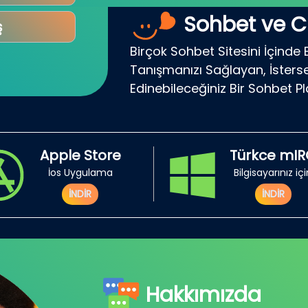
Sohbet ve C
ş
Birçok Sohbet Sitesini İçinde 
Tanışmanızı Sağlayan, İsterse
Edinebileceğiniz Bir Sohbet P
Apple Store
Türkce mI
İos Uygulama
Bilgisayarınız iç
İNDİR
İNDİR
Hakkımızda