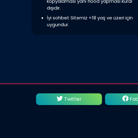
kopyalaması yani flood yapması kural
dışıdır.
İyi sohbet Sitemiz +18 yaş ve üzeri için
uygundur.
utube
Twitter
Fac