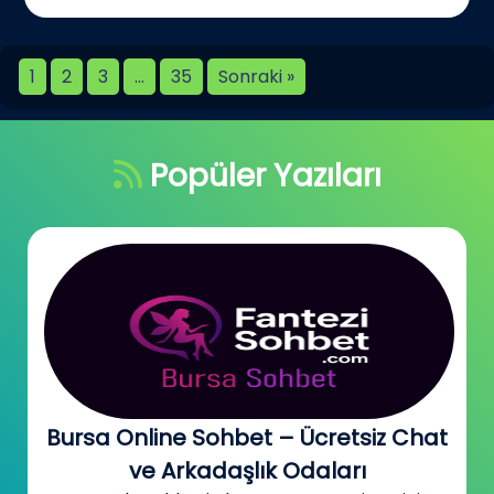
1
2
3
…
35
Sonraki »
Popüler Yazıları
Bursa Online Sohbet – Ücretsiz Chat
ve Arkadaşlık Odaları