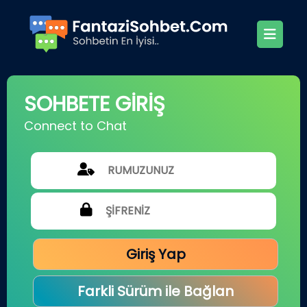
SOHBETE GİRİŞ
Connect to Chat
Giriş Yap
Farkli Sürüm ile Bağlan