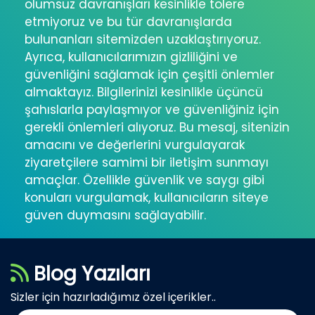
olumsuz davranışları kesinlikle tolere
etmiyoruz ve bu tür davranışlarda
bulunanları sitemizden uzaklaştırıyoruz.
Ayrıca, kullanıcılarımızın gizliliğini ve
güvenliğini sağlamak için çeşitli önlemler
almaktayız. Bilgilerinizi kesinlikle üçüncü
şahıslarla paylaşmıyor ve güvenliğiniz için
gerekli önlemleri alıyoruz. Bu mesaj, sitenizin
amacını ve değerlerini vurgulayarak
ziyaretçilere samimi bir iletişim sunmayı
amaçlar. Özellikle güvenlik ve saygı gibi
konuları vurgulamak, kullanıcıların siteye
güven duymasını sağlayabilir.
Blog Yazıları
Sizler için hazırladığımız özel içerikler..