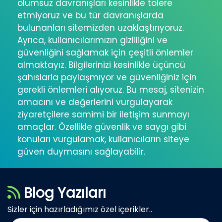
olumsuz davranışları kesinlikle tolere
etmiyoruz ve bu tür davranışlarda
bulunanları sitemizden uzaklaştırıyoruz.
Ayrıca, kullanıcılarımızın gizliliğini ve
güvenliğini sağlamak için çeşitli önlemler
almaktayız. Bilgilerinizi kesinlikle üçüncü
şahıslarla paylaşmıyor ve güvenliğiniz için
gerekli önlemleri alıyoruz. Bu mesaj, sitenizin
amacını ve değerlerini vurgulayarak
ziyaretçilere samimi bir iletişim sunmayı
amaçlar. Özellikle güvenlik ve saygı gibi
konuları vurgulamak, kullanıcıların siteye
güven duymasını sağlayabilir.
Blog Yazıları
Sizler için hazırladığımız özel içerikler..