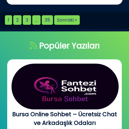
1
2
3
…
35
Sonraki »
Popüler Yazıları
Bursa Online Sohbet – Ücretsiz Chat
ve Arkadaşlık Odaları