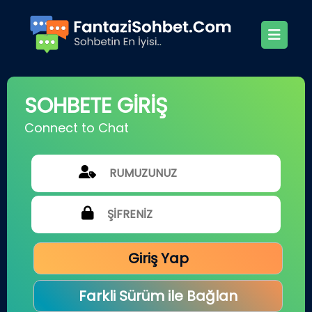
SOHBETE GİRİŞ
Connect to Chat
Giriş Yap
Farkli Sürüm ile Bağlan