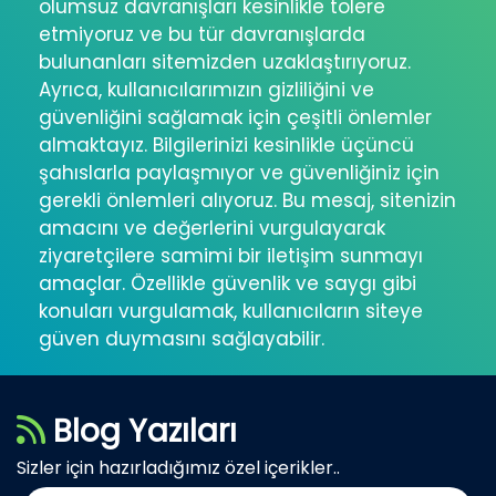
olumsuz davranışları kesinlikle tolere
etmiyoruz ve bu tür davranışlarda
bulunanları sitemizden uzaklaştırıyoruz.
Ayrıca, kullanıcılarımızın gizliliğini ve
güvenliğini sağlamak için çeşitli önlemler
almaktayız. Bilgilerinizi kesinlikle üçüncü
şahıslarla paylaşmıyor ve güvenliğiniz için
gerekli önlemleri alıyoruz. Bu mesaj, sitenizin
amacını ve değerlerini vurgulayarak
ziyaretçilere samimi bir iletişim sunmayı
amaçlar. Özellikle güvenlik ve saygı gibi
konuları vurgulamak, kullanıcıların siteye
güven duymasını sağlayabilir.
Blog Yazıları
Sizler için hazırladığımız özel içerikler..