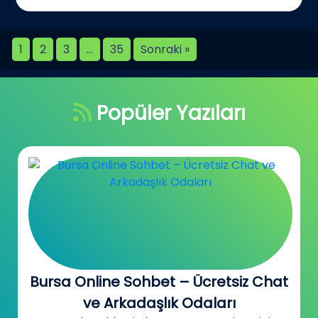
1
2
3
…
35
Sonraki »
Popüler Yazıları
Canada Sohbet Odaları –
Kanada’daki Türklerle Tanış, Konuş,