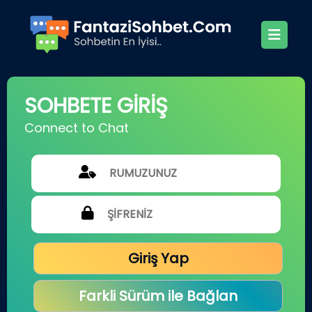
SOHBETE GİRİŞ
Connect to Chat
Giriş Yap
Farkli Sürüm ile Bağlan