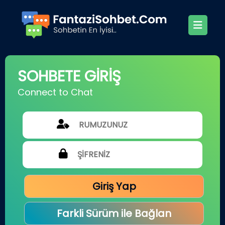
SOHBETE GİRİŞ
Connect to Chat
Giriş Yap
Farkli Sürüm ile Bağlan