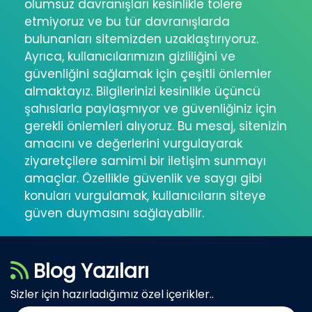
olumsuz davranışları kesinlikle tolere
etmiyoruz ve bu tür davranışlarda
bulunanları sitemizden uzaklaştırıyoruz.
Ayrıca, kullanıcılarımızın gizliliğini ve
güvenliğini sağlamak için çeşitli önlemler
almaktayız. Bilgilerinizi kesinlikle üçüncü
şahıslarla paylaşmıyor ve güvenliğiniz için
gerekli önlemleri alıyoruz. Bu mesaj, sitenizin
amacını ve değerlerini vurgulayarak
ziyaretçilere samimi bir iletişim sunmayı
amaçlar. Özellikle güvenlik ve saygı gibi
konuları vurgulamak, kullanıcıların siteye
güven duymasını sağlayabilir.
Blog Yazıları
Sizler için hazırladığımız özel içerikler..