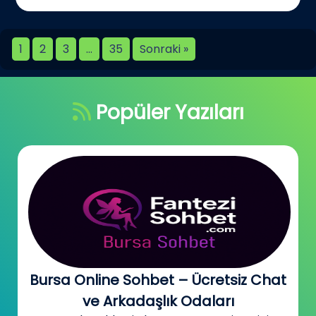
1
2
3
…
35
Sonraki »
Popüler Yazıları
Bursa Online Sohbet – Ücretsiz Chat
ve Arkadaşlık Odaları