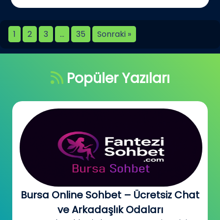
1
2
3
…
35
Sonraki »
Popüler Yazıları
Bursa Online Sohbet – Ücretsiz Chat
ve Arkadaşlık Odaları