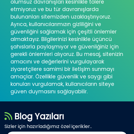
olumsuz davranışları kesinlikle tolere
etmiyoruz ve bu tür davranışlarda
bulunanları sitemizden uzaklaştırıyoruz.
Ayrıca, kullanıcılarımızın gizliliğini ve
güvenliğini sağlamak için çeşitli önlemler
almaktayız. Bilgilerinizi kesinlikle üçüncü
şahıslarla paylaşmıyor ve güvenliğiniz için
gerekli önlemleri alıyoruz. Bu mesaj, sitenizin
amacını ve değerlerini vurgulayarak
ziyaretçilere samimi bir iletişim sunmayı
amaçlar. Özellikle güvenlik ve saygı gibi
konuları vurgulamak, kullanıcıların siteye
güven duymasını sağlayabilir.
Blog Yazıları
Sizler için hazırladığımız özel içerikler..