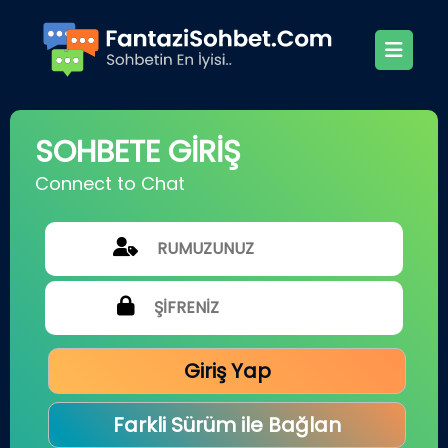
SOHBETE GİRİŞ
Connect to Chat
Giriş Yap
Farkli Sürüm ile Bağlan