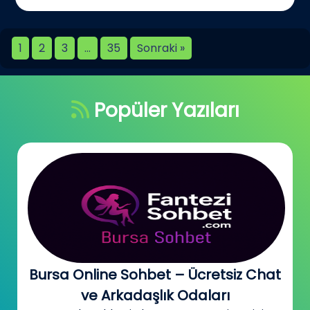
1
2
3
…
35
Sonraki »
Popüler Yazıları
Bursa Online Sohbet – Ücretsiz Chat
ve Arkadaşlık Odaları