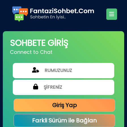
SOHBETE GİRİŞ
Connect to Chat
Giriş Yap
Farkli Sürüm ile Bağlan