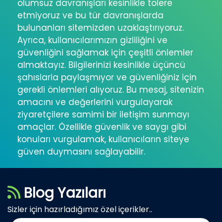
olumsuz davranışları kesinlikle tolere
etmiyoruz ve bu tür davranışlarda
bulunanları sitemizden uzaklaştırıyoruz.
Ayrıca, kullanıcılarımızın gizliliğini ve
güvenliğini sağlamak için çeşitli önlemler
almaktayız. Bilgilerinizi kesinlikle üçüncü
şahıslarla paylaşmıyor ve güvenliğiniz için
gerekli önlemleri alıyoruz. Bu mesaj, sitenizin
amacını ve değerlerini vurgulayarak
ziyaretçilere samimi bir iletişim sunmayı
amaçlar. Özellikle güvenlik ve saygı gibi
konuları vurgulamak, kullanıcıların siteye
güven duymasını sağlayabilir.
Blog Yazıları
Sizler için hazırladığımız özel içerikler..