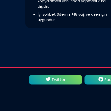
kopyalaması yani flood yapması kural
dışıdır.
İyi sohbet Sitemiz +18 yaş ve üzeri için
uygundur.
utube
Twitter
Fac