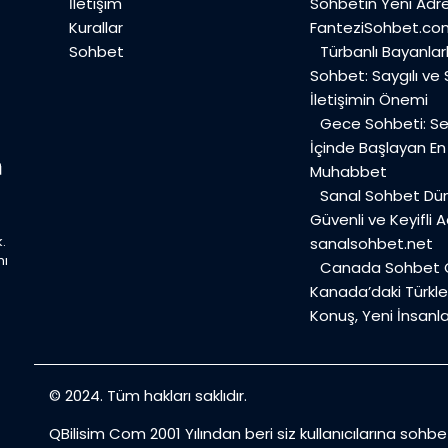
İletişim
Sohbetin Yeni Adre
Kurallar
FanteziSohbet.co
Sohbet
Türbanlı Bayanlar
Sohbet: Saygılı ve
İletişimin Önemi
Gece Sohbeti: Ses
İçinde Başlayan E
Muhabbet
Sanal Sohbet Dü
Güvenli ve Keyifli A
.
sanalsohbet.net
mı
Canada Sohbet O
Kanada’daki Türkler
Konuş, Yeni İnsanla
© 2024. Tüm hakları saklıdır.
QBilisim Com 2001 Yılından beri siz kullanıcılarına sohb