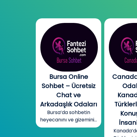
l Chat |
Bursa Online
Canada
l Sohbet
Sohbet – Ücretsiz
Odal
 – Yeni
Chat ve
Kanad
r, Sıcak
Arkadaşlık Odaları
Türklerl
Bursa’da sohbetin
betler
Konuş
heyecanını ve gizemini...
mobil cinsel
İnsanl
yecanını...
Kanada’d