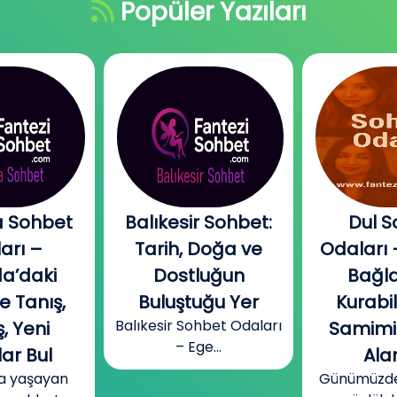
Popüler Yazıları
 Sohbet
Balıkesir Sohbet:
Dul S
arı –
Tarih, Doğa ve
Odaları 
a’daki
Dostluğun
Bağla
e Tanış,
Buluştuğu Yer
Kurabi
Balıkesir Sohbet Odaları
, Yeni
Samimi
– Ege...
ar Bul
Alan
a yaşayan
Günümüzde b