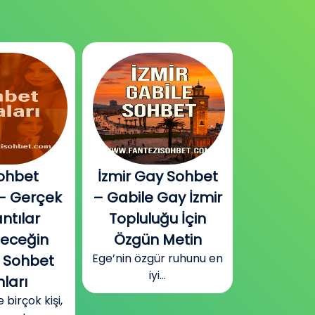
ohbet
İzmir Gay Sohbet
Diyarbak
– Gerçek
– Gabile Gay İzmir
Sohbet v
ntılar
Topluluğu İçin
Plat
Güneydoğu
leceğin
Özgün Metin
Diyarbakır
Ege’nin özgür ruhunu en
 Sohbet
surla
iyi...
ları
irçok kişi,