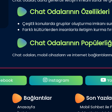
Chat odaları, daha genel bir iletişim imkanı sunar ve gen
Chat Odalarının Özellikleri
Çeşitli konularda gruplar oluşturma imkanı su
Farklı kültürlerden insanlarla iletişim kurma fırs
Chat Odalarının Popülerliğ
Chat odaları, mobil cihazların ve internet bağlantılarını
ebook
İnstagram
Yo
Bağlantılar
Son Yazıla
Anasayfa
Mobil Sohbet ile 