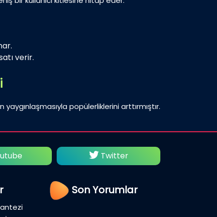
iş bir kullanıcı kitlesine hitap eder.
nar.
atı verir.
i
n yaygınlaşmasıyla popülerliklerini arttırmıştır.
utube
Twitter
Fac
r
Son Yorumlar
Fantezi