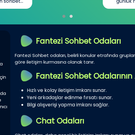
n sohbet...
günlük h
Fantezi Sohbet Odaları
Fantezi Sohbet odaları, belirli konular etrafında gruplar 
göre iletişim kurmasına olanak tanır.
la
Fantezi Sohbet Odalarının 
çin
Hızlı ve kolay iletişim imkanı sunar.
zda
Yeni arkadaşlar edinme fırsatı sunar.
e
Bilgi alışverişi yapma imkanı sağlar.
nıcı
Chat Odaları