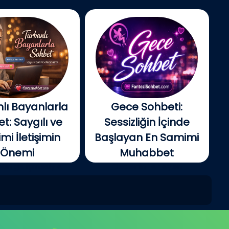
lı Bayanlarla
Gece Sohbeti:
t: Saygılı ve
Sessizliğin İçinde
i İletişimin
Başlayan En Samimi
Önemi
Muhabbet
tin gelişmesiyle
Gecenin ilerleyen
e insanlar artık...
saatlerinde şehir yavaş...