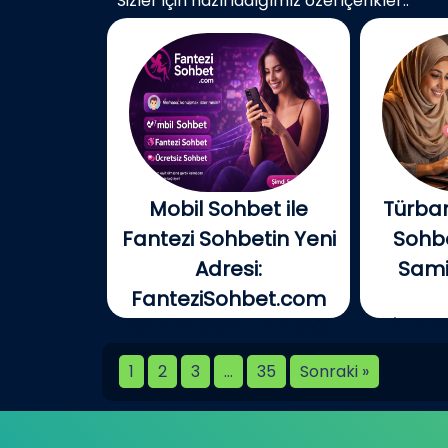
Sizler için hazırladığımız özel içerikler..
Mobil Sohbet ile
Türban
Fantezi Sohbetin Yeni
Sohbe
Adresi:
Samim
FanteziSohbet.com
Açık konuşayım, artık çoğu
İnterne
kişi...
birlikt
1
2
3
…
35
Sonraki »