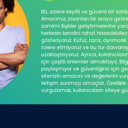
Biz, sizlere keyifli ve güvenli bir s
Amacımız, insanları bir araya getir
samimi ilişkiler geliştirmelerine ya
herkesin kendini rahat hissedebil
gösteriyoruz. Küfür, taciz, ayrımcılık
tolere etmiyoruz ve bu tür davranı
uzaklaştırıyoruz. Ayrıca, kullanıcılar
için çeşitli önlemler almaktayız. Bilg
paylaşmıyor ve güvenliğiniz için ger
sitenizin amacını ve değerlerini vu
iletişim sunmayı amaçlar. Özellikle 
vurgulamak, kullanıcıların siteye g