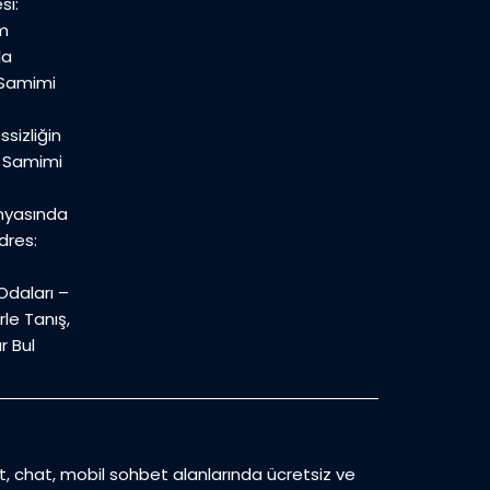
si:
m
la
 Samimi
sizliğin
n Samimi
nyasında
dres:
daları –
le Tanış,
r Bul
et, chat, mobil sohbet alanlarında ücretsiz ve