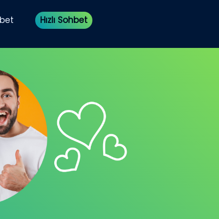
bet
Hızlı Sohbet