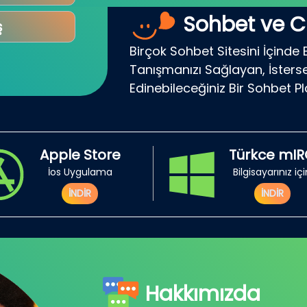
Sohbet ve C
ş
Birçok Sohbet Sitesini İçinde 
Tanışmanızı Sağlayan, İsterse
Edinebileceğiniz Bir Sohbet P
Apple Store
Türkce mI
İos Uygulama
Bilgisayarınız iç
İNDİR
İNDİR
Hakkımızda