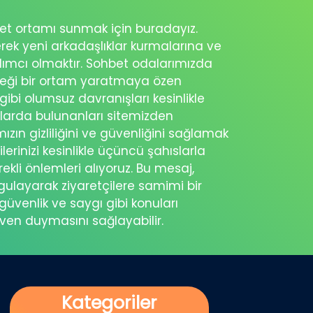
ohbet ortamı sunmak için buradayız.
erek yeni arkadaşlıklar kurmalarına ve
rdımcı olmaktır. Sohbet odalarımızda
eceği bir ortam yaratmaya özen
 gibi olumsuz davranışları kesinlikle
şlarda bulunanları sitemizden
ımızın gizliliğini ve güvenliğini sağlamak
ilerinizi kesinlikle üçüncü şahıslarla
ekli önlemleri alıyoruz. Bu mesaj,
rgulayarak ziyaretçilere samimi bir
güvenlik ve saygı gibi konuları
üven duymasını sağlayabilir.
Kategoriler