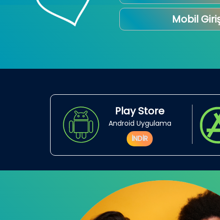
Mobil Giri
Play Store
Android Uygulama
İNDİR