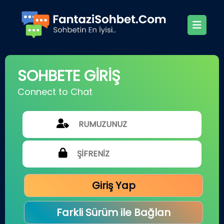
SOHBETE GİRİŞ
Connect to Chat
Giriş Yap
Farkli Sürüm ile Bağlan