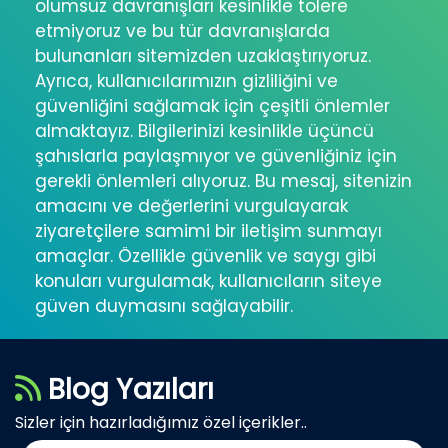
olumsuz davranışları kesinlikle tolere
etmiyoruz ve bu tür davranışlarda
bulunanları sitemizden uzaklaştırıyoruz.
Ayrıca, kullanıcılarımızın gizliliğini ve
güvenliğini sağlamak için çeşitli önlemler
almaktayız. Bilgilerinizi kesinlikle üçüncü
şahıslarla paylaşmıyor ve güvenliğiniz için
gerekli önlemleri alıyoruz. Bu mesaj, sitenizin
amacını ve değerlerini vurgulayarak
ziyaretçilere samimi bir iletişim sunmayı
amaçlar. Özellikle güvenlik ve saygı gibi
konuları vurgulamak, kullanıcıların siteye
güven duymasını sağlayabilir.
Blog Yazıları
Sizler için hazırladığımız özel içerikler..