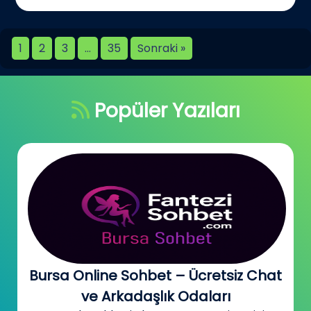
1
2
3
…
35
Sonraki »
Popüler Yazıları
Bursa Online Sohbet – Ücretsiz Chat
ve Arkadaşlık Odaları