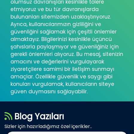
olumsuz davranışları kesinlikle tolere
etmiyoruz ve bu tür davranışlarda
bulunanları sitemizden uzaklaştırıyoruz.
Ayrıca, kullanıcılarımızın gizliliğini ve
güvenliğini sağlamak için çeşitli önlemler
almaktayız. Bilgilerinizi kesinlikle üçüncü
şahıslarla paylaşmıyor ve güvenliğiniz için
gerekli önlemleri alıyoruz. Bu mesaj, sitenizin
amacını ve değerlerini vurgulayarak
ziyaretçilere samimi bir iletişim sunmayı
amaçlar. Özellikle güvenlik ve saygı gibi
konuları vurgulamak, kullanıcıların siteye
güven duymasını sağlayabilir.
Blog Yazıları
Sizler için hazırladığımız özel içerikler..