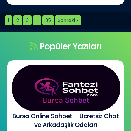
1
2
3
…
35
Sonraki »
Popüler Yazıları
Bursa Online Sohbet – Ücretsiz Chat
ve Arkadaşlık Odaları