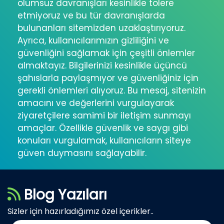
olumsuz davranışları kesinlikle tolere
etmiyoruz ve bu tür davranışlarda
bulunanları sitemizden uzaklaştırıyoruz.
Ayrıca, kullanıcılarımızın gizliliğini ve
güvenliğini sağlamak için çeşitli önlemler
almaktayız. Bilgilerinizi kesinlikle üçüncü
şahıslarla paylaşmıyor ve güvenliğiniz için
gerekli önlemleri alıyoruz. Bu mesaj, sitenizin
amacını ve değerlerini vurgulayarak
ziyaretçilere samimi bir iletişim sunmayı
amaçlar. Özellikle güvenlik ve saygı gibi
konuları vurgulamak, kullanıcıların siteye
güven duymasını sağlayabilir.
Blog Yazıları
Sizler için hazırladığımız özel içerikler..