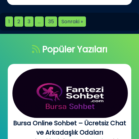
1
2
3
…
35
Sonraki »
Popüler Yazıları
Bursa Online Sohbet – Ücretsiz Chat
ve Arkadaşlık Odaları