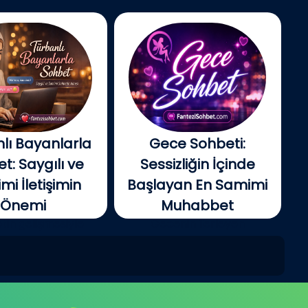
lı Bayanlarla
Gece Sohbeti:
t: Saygılı ve
Sessizliğin İçinde
i İletişimin
Başlayan En Samimi
Önemi
Muhabbet
tin gelişmesiyle
Gecenin ilerleyen
e insanlar artık...
saatlerinde şehir yavaş...