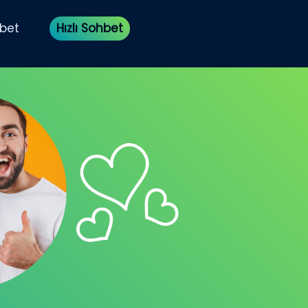
bet
Hızlı Sohbet