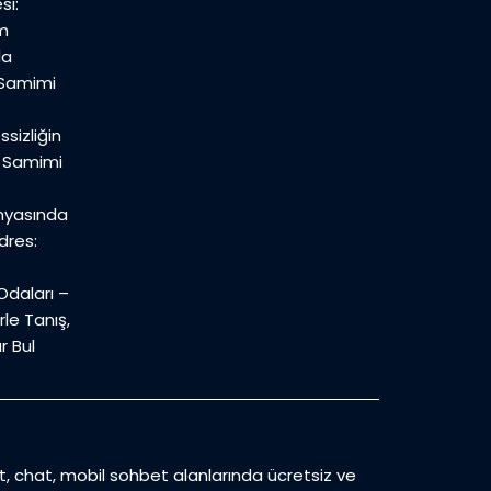
si:
m
la
 Samimi
sizliğin
n Samimi
nyasında
dres:
daları –
le Tanış,
r Bul
et, chat, mobil sohbet alanlarında ücretsiz ve