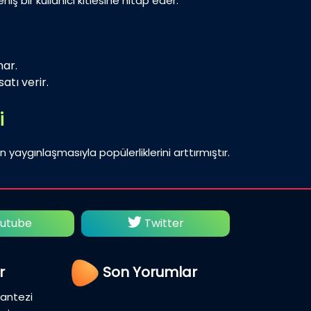
iş bir kullanıcı kitlesine hitap eder.
nar.
atı verir.
i
n yaygınlaşmasıyla popülerliklerini arttırmıştır.
utube
Twitter
Fac
r
Son Yorumlar
Fantezi