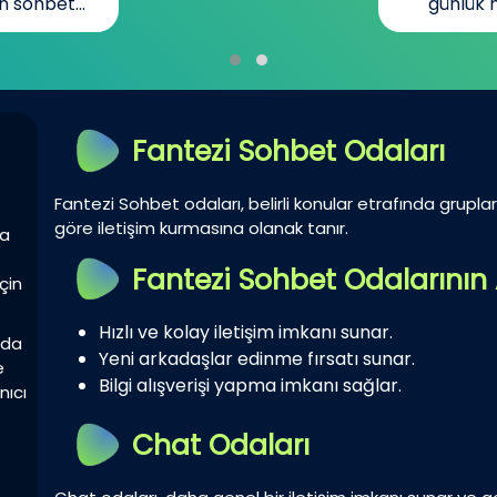
n sohbet...
günlük h
Fantezi Sohbet Odaları
Fantezi Sohbet odaları, belirli konular etrafında gruplar 
göre iletişim kurmasına olanak tanır.
la
Fantezi Sohbet Odalarının 
çin
Hızlı ve kolay iletişim imkanı sunar.
zda
Yeni arkadaşlar edinme fırsatı sunar.
e
Bilgi alışverişi yapma imkanı sağlar.
nıcı
Chat Odaları