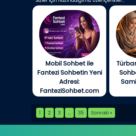
Sizler için hazırladığımız özel içerikler..
Mobil Sohbet ile
Türban
Fantezi Sohbetin Yeni
Sohbe
Adresi:
Samim
FanteziSohbet.com
Açık konuşayım, artık çoğu
İnterne
kişi...
birlikt
1
2
3
…
35
Sonraki »