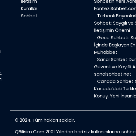
İletişim
Sohbetin Yeni Adre
Kurallar
FanteziSohbet.co
Sohbet
Türbanlı Bayanlar
Sohbet: Saygılı ve
İletişimin Önemi
Gece Sohbeti: Ses
İçinde Başlayan E
Muhabbet
Sanal Sohbet Dü
Güvenli ve Keyifli A
.
sanalsohbet.net
mı
Canada Sohbet O
Kanada’daki Türkler
Konuş, Yeni İnsanla
© 2024. Tüm hakları saklıdır.
QBilisim Com 2001 Yılından beri siz kullanıcılarına sohb