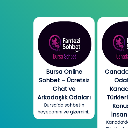
l Chat |
Bursa Online
Canada
l Sohbet
Sohbet – Ücretsiz
Odal
 – Yeni
Chat ve
Kanad
r, Sıcak
Arkadaşlık Odaları
Türklerl
Bursa’da sohbetin
betler
Konuş
heyecanını ve gizemini...
mobil cinsel
İnsanl
yecanını...
Kanada’d