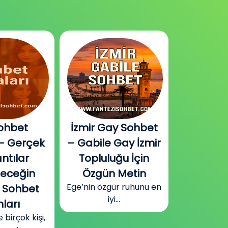
ohbet
İzmir Gay Sohbet
Diyarbak
– Gerçek
– Gabile Gay İzmir
Sohbet v
ntılar
Topluluğu İçin
Plat
Güneydoğu
leceğin
Özgün Metin
Diyarbakır
Ege’nin özgür ruhunu en
 Sohbet
surla
iyi...
ları
irçok kişi,