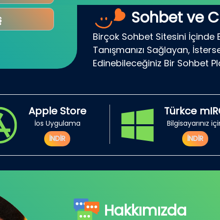
Sohbet ve C
ş
Birçok Sohbet Sitesini İçinde 
Tanışmanızı Sağlayan, İsterse
Edinebileceğiniz Bir Sohbet P
Apple Store
Türkce mI
İos Uygulama
Bilgisayarınız iç
İNDİR
İNDİR
Hakkımızda