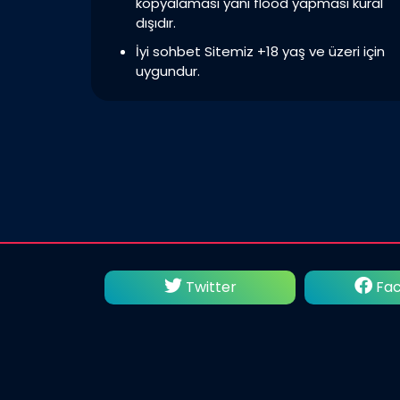
kopyalaması yani flood yapması kural
dışıdır.
İyi sohbet Sitemiz +18 yaş ve üzeri için
uygundur.
utube
Twitter
Fac