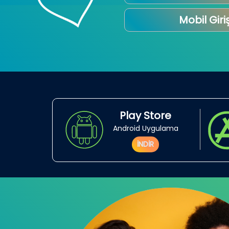
Mobil Giri
Play Store
Android Uygulama
İNDİR