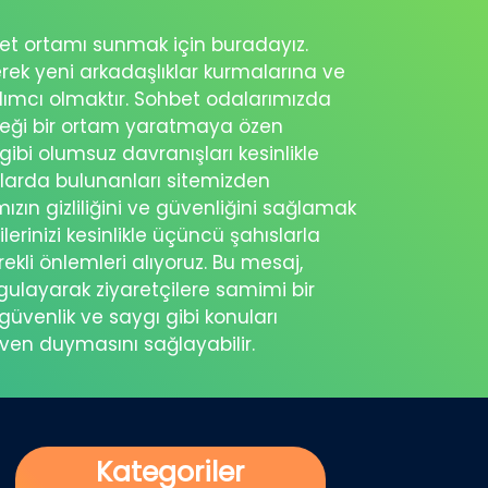
ohbet ortamı sunmak için buradayız.
erek yeni arkadaşlıklar kurmalarına ve
rdımcı olmaktır. Sohbet odalarımızda
eceği bir ortam yaratmaya özen
 gibi olumsuz davranışları kesinlikle
şlarda bulunanları sitemizden
ımızın gizliliğini ve güvenliğini sağlamak
ilerinizi kesinlikle üçüncü şahıslarla
ekli önlemleri alıyoruz. Bu mesaj,
rgulayarak ziyaretçilere samimi bir
güvenlik ve saygı gibi konuları
üven duymasını sağlayabilir.
Kategoriler