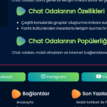
Chat odaları, daha genel bir iletişim imkanı sunar ve gen
Chat Odalarının Özellikleri
Çeşitli konularda gruplar oluşturma imkanı su
Farklı kültürlerden insanlarla iletişim kurma fırs
Chat Odalarının Popülerliğ
Chat odaları, mobil cihazların ve internet bağlantılarını
ebook
İnstagram
Yo
Bağlantılar
Son Yazıla
Anasayfa
Mobil Sohbet ile 