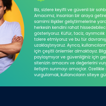
Biz, sizlere keyifli ve güvenli bir s
Amacımız, insanları bir araya getir
samimi ilişkiler geliştirmelerine ya
herkesin kendini rahat hissedebil
gösteriyoruz. Küfür, taciz, ayrımcılık
tolere etmiyoruz ve bu tür davranı
uzaklaştırıyoruz. Ayrıca, kullanıcılar
için çeşitli önlemler almaktayız. Bilg
paylaşmıyor ve güvenliğiniz için ger
sitenizin amacını ve değerlerini vu
iletişim sunmayı amaçlar. Özellikle 
vurgulamak, kullanıcıların siteye g