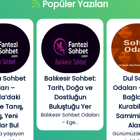
Popüler Yazıları
 Sohbet
Balıkesir Sohbet:
Dul S
arı –
Tarih, Doğa ve
Odaları 
a’daki
Dostluğun
Bağla
e Tanış,
Buluştuğu Yer
Kurabi
Balıkesir Sohbet Odaları
, Yeni
Samimi
– Ege...
ar Bul
Alan
a yaşayan
Günümüzde b