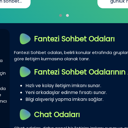
n sohbet...
günlük h
Fantezi Sohbet Odaları
Fantezi Sohbet odaları, belirli konular etrafında gruplar 
göre iletişim kurmasına olanak tanır.
la
Fantezi Sohbet Odalarının 
çin
Hızlı ve kolay iletişim imkanı sunar.
zda
Yeni arkadaşlar edinme fırsatı sunar.
e
Bilgi alışverişi yapma imkanı sağlar.
nıcı
Chat Odaları