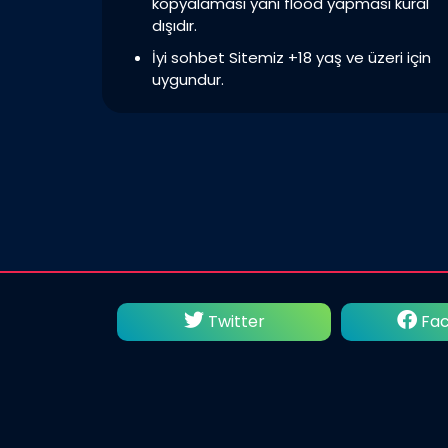
kopyalaması yani flood yapması kural
dışıdır.
İyi sohbet Sitemiz +18 yaş ve üzeri için
uygundur.
utube
Twitter
Fac