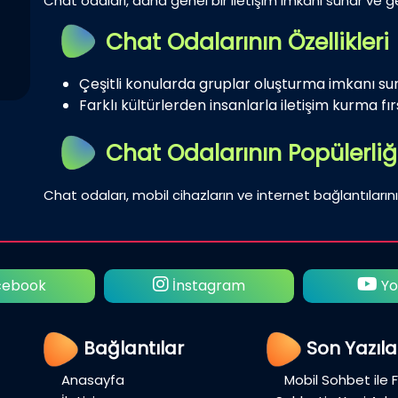
Chat odaları, daha genel bir iletişim imkanı sunar ve gen
Chat Odalarının Özellikleri
Çeşitli konularda gruplar oluşturma imkanı su
Farklı kültürlerden insanlarla iletişim kurma fırs
Chat Odalarının Popülerliğ
Chat odaları, mobil cihazların ve internet bağlantılarını
ebook
İnstagram
Yo
Bağlantılar
Son Yazıla
Anasayfa
Mobil Sohbet ile 