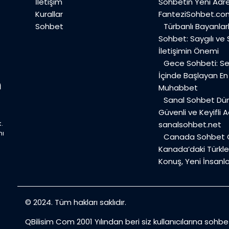
İletişim
Sohbetin Yeni Adre
Kurallar
FanteziSohbet.co
Sohbet
Türbanlı Bayanlar
Sohbet: Saygılı ve
İletişimin Önemi
Gece Sohbeti: Ses
İçinde Başlayan E
Muhabbet
Sanal Sohbet Dü
Güvenli ve Keyifli A
.
sanalsohbet.net
mı
Canada Sohbet O
Kanada’daki Türkler
Konuş, Yeni İnsanla
© 2024. Tüm hakları saklıdır.
QBilisim Com 2001 Yılından beri siz kullanıcılarına sohb