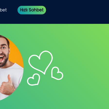
bet
Hızlı Sohbet