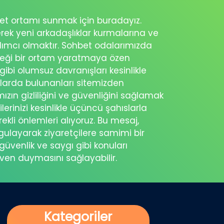
ohbet ortamı sunmak için buradayız.
erek yeni arkadaşlıklar kurmalarına ve
rdımcı olmaktır. Sohbet odalarımızda
eceği bir ortam yaratmaya özen
 gibi olumsuz davranışları kesinlikle
şlarda bulunanları sitemizden
ımızın gizliliğini ve güvenliğini sağlamak
ilerinizi kesinlikle üçüncü şahıslarla
ekli önlemleri alıyoruz. Bu mesaj,
rgulayarak ziyaretçilere samimi bir
güvenlik ve saygı gibi konuları
üven duymasını sağlayabilir.
Kategoriler