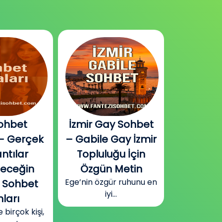
ohbet
İzmir Gay Sohbet
Diyarbak
– Gerçek
– Gabile Gay İzmir
Sohbet v
ntılar
Topluluğu İçin
Plat
Güneydoğu
leceğin
Özgün Metin
Diyarbakır
Ege’nin özgür ruhunu en
 Sohbet
surla
iyi...
ları
irçok kişi,