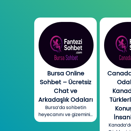
l Chat |
Bursa Online
Canada
l Sohbet
Sohbet – Ücretsiz
Odal
 – Yeni
Chat ve
Kanad
r, Sıcak
Arkadaşlık Odaları
Türklerl
Bursa’da sohbetin
betler
Konuş
heyecanını ve gizemini...
mobil cinsel
İnsanl
yecanını...
Kanada’d