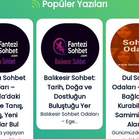
Popüler Yazıları
 Sohbet
Balıkesir Sohbet:
Dul S
arı –
Tarih, Doğa ve
Odaları 
a’daki
Dostluğun
Bağla
e Tanış,
Buluştuğu Yer
Kurabi
Balıkesir Sohbet Odaları
, Yeni
Samimi
– Ege...
ar Bul
Alan
a yaşayan
Günümüzde b