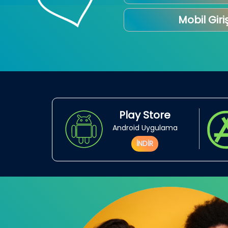
Mobil Giri
Play Store
Android Uygulama
İNDİR