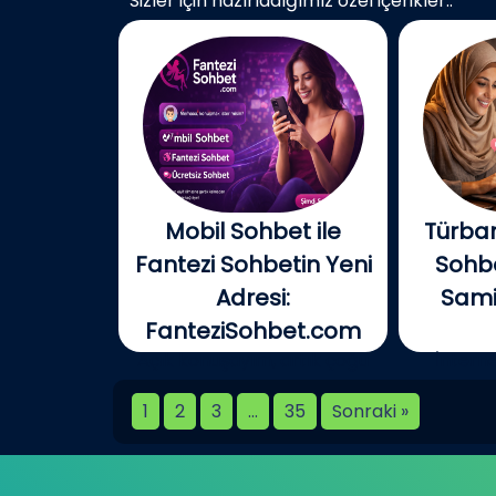
Sizler için hazırladığımız özel içerikler..
Mobil Sohbet ile
Türban
Fantezi Sohbetin Yeni
Sohbe
Adresi:
Samim
FanteziSohbet.com
Açık konuşayım, artık çoğu
İnterne
kişi...
birlikt
1
2
3
…
35
Sonraki »