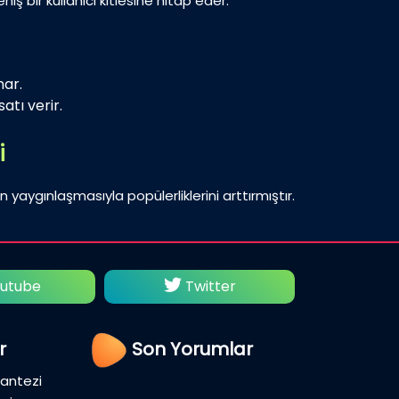
iş bir kullanıcı kitlesine hitap eder.
nar.
atı verir.
i
n yaygınlaşmasıyla popülerliklerini arttırmıştır.
utube
Twitter
Fac
r
Son Yorumlar
Fantezi