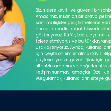
Biz, sizlere keyifli ve güvenli bir s
Amacımız, insanları bir araya getir
samimi ilişkiler geliştirmelerine ya
herkesin kendini rahat hissedebil
gösteriyoruz. Küfür, taciz, ayrımcılık
tolere etmiyoruz ve bu tür davranı
uzaklaştırıyoruz. Ayrıca, kullanıcılar
için çeşitli önlemler almaktayız. Bilg
paylaşmıyor ve güvenliğiniz için ger
sitenizin amacını ve değerlerini vu
iletişim sunmayı amaçlar. Özellikle 
vurgulamak, kullanıcıların siteye g