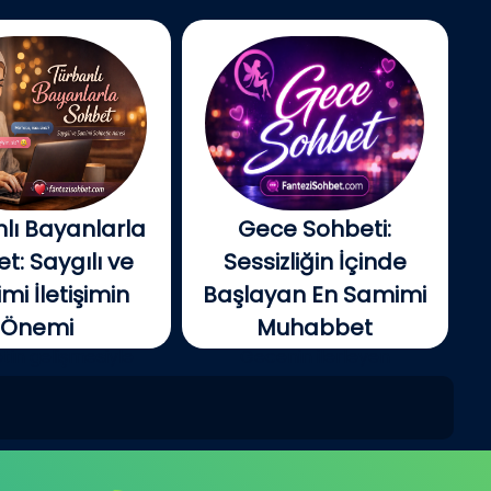
lı Bayanlarla
Gece Sohbeti:
t: Saygılı ve
Sessizliğin İçinde
i İletişimin
Başlayan En Samimi
Önemi
Muhabbet
tin gelişmesiyle
Gecenin ilerleyen
e insanlar artık...
saatlerinde şehir yavaş...