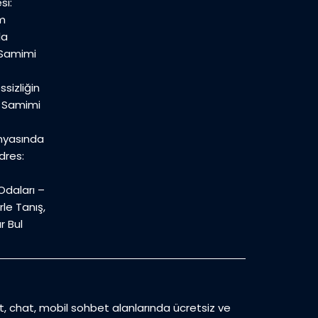
si:
m
la
 Samimi
sizliğin
n Samimi
nyasında
dres:
daları –
le Tanış,
r Bul
et, chat, mobil sohbet alanlarında ücretsiz ve