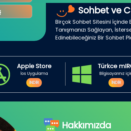
Sohbet ve C
ş
Birçok Sohbet Sitesini İçinde 
Tanışmanızı Sağlayan, İsterse
Edinebileceğiniz Bir Sohbet P
Apple Store
Türkce mI
İos Uygulama
Bilgisayarınız iç
İNDİR
İNDİR
Hakkımızda