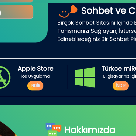
Sohbet ve C
ş
Birçok Sohbet Sitesini İçinde 
Tanışmanızı Sağlayan, İsterse
Edinebileceğiniz Bir Sohbet P
Apple Store
Türkce mI
İos Uygulama
Bilgisayarınız iç
İNDİR
İNDİR
Hakkımızda