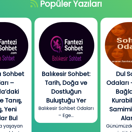
Popüler Yazıları
 Sohbet
Balıkesir Sohbet:
Dul S
arı –
Tarih, Doğa ve
Odaları 
a’daki
Dostluğun
Bağla
e Tanış,
Buluştuğu Yer
Kurabi
Balıkesir Sohbet Odaları
, Yeni
Samimi
– Ege...
ar Bul
Alan
a yaşayan
Günümüzde b