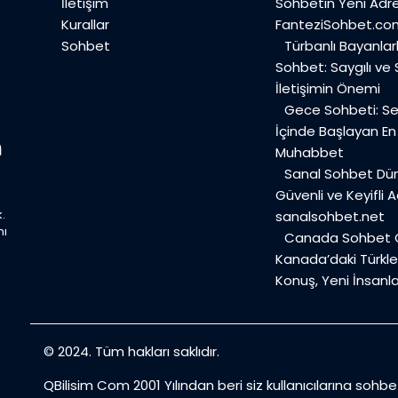
İletişim
Sohbetin Yeni Adre
Kurallar
FanteziSohbet.co
Sohbet
Türbanlı Bayanlar
Sohbet: Saygılı ve
İletişimin Önemi
Gece Sohbeti: Ses
İçinde Başlayan E
Muhabbet
Sanal Sohbet Dü
Güvenli ve Keyifli A
.
sanalsohbet.net
mı
Canada Sohbet O
Kanada’daki Türkler
Konuş, Yeni İnsanla
© 2024. Tüm hakları saklıdır.
QBilisim Com 2001 Yılından beri siz kullanıcılarına sohb