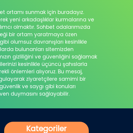
ohbet ortamı sunmak için buradayız.
erek yeni arkadaşlıklar kurmalarına ve
rdımcı olmaktır. Sohbet odalarımızda
eceği bir ortam yaratmaya özen
 gibi olumsuz davranışları kesinlikle
şlarda bulunanları sitemizden
ımızın gizliliğini ve güvenliğini sağlamak
ilerinizi kesinlikle üçüncü şahıslarla
ekli önlemleri alıyoruz. Bu mesaj,
rgulayarak ziyaretçilere samimi bir
güvenlik ve saygı gibi konuları
üven duymasını sağlayabilir.
Kategoriler