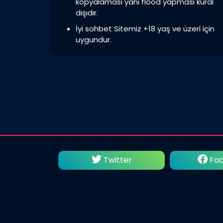
kopyalaması yani flood yapması kural
dışıdır.
İyi sohbet Sitemiz +18 yaş ve üzeri için
uygundur.
utube
Twitter
Fac