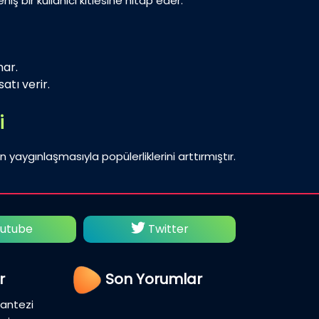
iş bir kullanıcı kitlesine hitap eder.
nar.
atı verir.
i
n yaygınlaşmasıyla popülerliklerini arttırmıştır.
utube
Twitter
Fac
r
Son Yorumlar
Fantezi