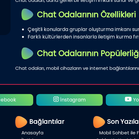
Chat odaları, daha genel bir iletişim imkanı sunar ve gen
Chat Odalarının Özellikleri
Çeşitli konularda gruplar oluşturma imkanı su
Farklı kültürlerden insanlarla iletişim kurma fırs
Chat Odalarının Popülerliğ
Chat odaları, mobil cihazların ve internet bağlantılarını
ebook
İnstagram
Yo
Bağlantılar
Son Yazıla
Anasayfa
Mobil Sohbet ile 