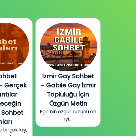
ohbet
İzmir Gay Sohbet
Diyarbak
– Gerçek
– Gabile Gay İzmir
Sohbet v
ntılar
Topluluğu İçin
Plat
Güneydoğu
leceğin
Özgün Metin
Diyarbakır
Ege’nin özgür ruhunu en
 Sohbet
surla
iyi...
ları
irçok kişi,