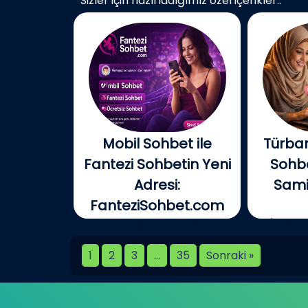
Sizler için hazırladığımız özel içerikler..
Mobil Sohbet ile
Türban
Fantezi Sohbetin Yeni
Sohbe
Adresi:
Samim
FanteziSohbet.com
Açık konuşayım, artık çoğu
İnterne
kişi...
birlikt
1
2
3
…
35
Sonraki »