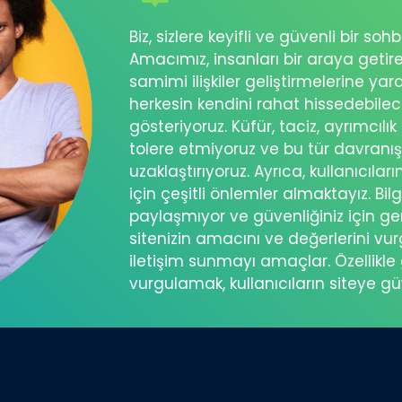
Biz, sizlere keyifli ve güvenli bir s
Amacımız, insanları bir araya getir
samimi ilişkiler geliştirmelerine ya
herkesin kendini rahat hissedebil
gösteriyoruz. Küfür, taciz, ayrımcılık
tolere etmiyoruz ve bu tür davranı
uzaklaştırıyoruz. Ayrıca, kullanıcılar
için çeşitli önlemler almaktayız. Bilg
paylaşmıyor ve güvenliğiniz için ger
sitenizin amacını ve değerlerini vu
iletişim sunmayı amaçlar. Özellikle 
vurgulamak, kullanıcıların siteye g