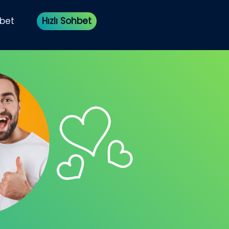
bet
Hızlı Sohbet