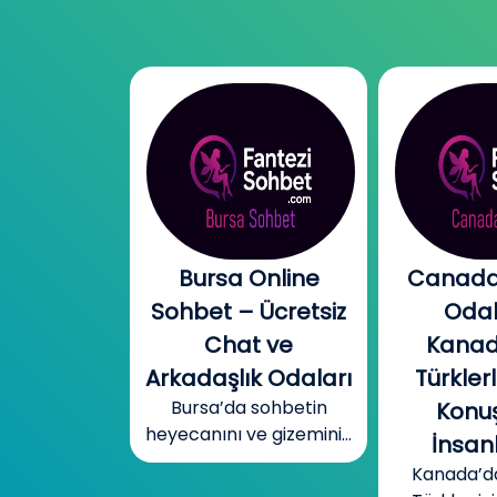
l Chat |
Bursa Online
Canada
l Sohbet
Sohbet – Ücretsiz
Odal
 – Yeni
Chat ve
Kanad
r, Sıcak
Arkadaşlık Odaları
Türklerl
Bursa’da sohbetin
betler
Konuş
heyecanını ve gizemini...
mobil cinsel
İnsanl
yecanını...
Kanada’d