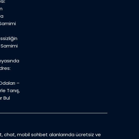
si:
m
la
 Samimi
sizliğin
n Samimi
nyasında
dres:
daları –
le Tanış,
r Bul
et, chat, mobil sohbet alanlarında ücretsiz ve