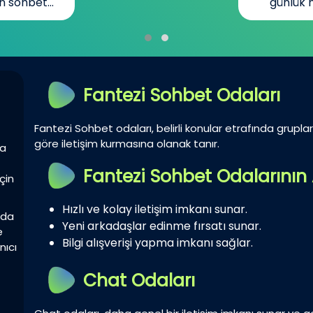
n sohbet...
günlük h
Fantezi Sohbet Odaları
Fantezi Sohbet odaları, belirli konular etrafında gruplar 
göre iletişim kurmasına olanak tanır.
la
Fantezi Sohbet Odalarının 
çin
Hızlı ve kolay iletişim imkanı sunar.
zda
Yeni arkadaşlar edinme fırsatı sunar.
e
Bilgi alışverişi yapma imkanı sağlar.
nıcı
Chat Odaları