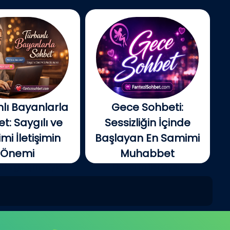
lı Bayanlarla
Gece Sohbeti:
t: Saygılı ve
Sessizliğin İçinde
i İletişimin
Başlayan En Samimi
Önemi
Muhabbet
tin gelişmesiyle
Gecenin ilerleyen
e insanlar artık...
saatlerinde şehir yavaş...