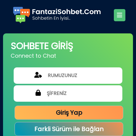
SOHBETE GİRİŞ
Connect to Chat
Giriş Yap
Farkli Sürüm ile Bağlan