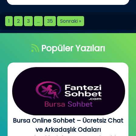
1
2
3
…
35
Sonraki »
Popüler Yazıları
Bursa Online Sohbet – Ücretsiz Chat
ve Arkadaşlık Odaları