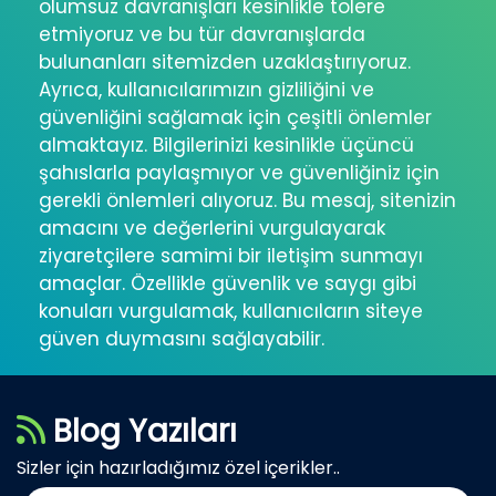
olumsuz davranışları kesinlikle tolere
etmiyoruz ve bu tür davranışlarda
bulunanları sitemizden uzaklaştırıyoruz.
Ayrıca, kullanıcılarımızın gizliliğini ve
güvenliğini sağlamak için çeşitli önlemler
almaktayız. Bilgilerinizi kesinlikle üçüncü
şahıslarla paylaşmıyor ve güvenliğiniz için
gerekli önlemleri alıyoruz. Bu mesaj, sitenizin
amacını ve değerlerini vurgulayarak
ziyaretçilere samimi bir iletişim sunmayı
amaçlar. Özellikle güvenlik ve saygı gibi
konuları vurgulamak, kullanıcıların siteye
güven duymasını sağlayabilir.
Blog Yazıları
Sizler için hazırladığımız özel içerikler..