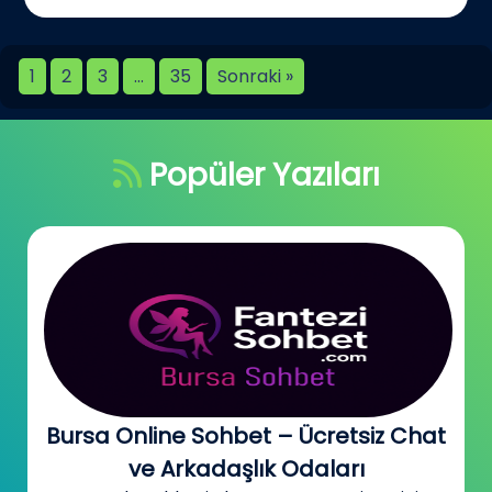
1
2
3
…
35
Sonraki »
Popüler Yazıları
Bursa Online Sohbet – Ücretsiz Chat
ve Arkadaşlık Odaları