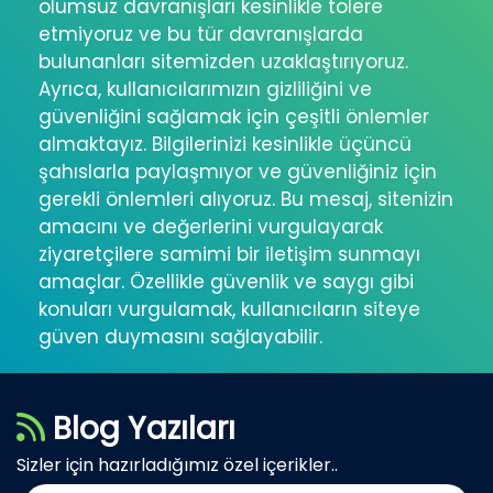
olumsuz davranışları kesinlikle tolere
etmiyoruz ve bu tür davranışlarda
bulunanları sitemizden uzaklaştırıyoruz.
Ayrıca, kullanıcılarımızın gizliliğini ve
güvenliğini sağlamak için çeşitli önlemler
almaktayız. Bilgilerinizi kesinlikle üçüncü
şahıslarla paylaşmıyor ve güvenliğiniz için
gerekli önlemleri alıyoruz. Bu mesaj, sitenizin
amacını ve değerlerini vurgulayarak
ziyaretçilere samimi bir iletişim sunmayı
amaçlar. Özellikle güvenlik ve saygı gibi
konuları vurgulamak, kullanıcıların siteye
güven duymasını sağlayabilir.
Blog Yazıları
Sizler için hazırladığımız özel içerikler..