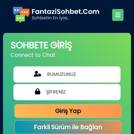
SOHBETE GİRİŞ
Connect to Chat
Giriş Yap
Farkli Sürüm ile Bağlan