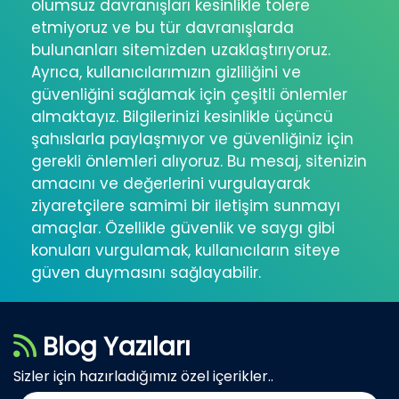
olumsuz davranışları kesinlikle tolere
etmiyoruz ve bu tür davranışlarda
bulunanları sitemizden uzaklaştırıyoruz.
Ayrıca, kullanıcılarımızın gizliliğini ve
güvenliğini sağlamak için çeşitli önlemler
almaktayız. Bilgilerinizi kesinlikle üçüncü
şahıslarla paylaşmıyor ve güvenliğiniz için
gerekli önlemleri alıyoruz. Bu mesaj, sitenizin
amacını ve değerlerini vurgulayarak
ziyaretçilere samimi bir iletişim sunmayı
amaçlar. Özellikle güvenlik ve saygı gibi
konuları vurgulamak, kullanıcıların siteye
güven duymasını sağlayabilir.
Blog Yazıları
Sizler için hazırladığımız özel içerikler..