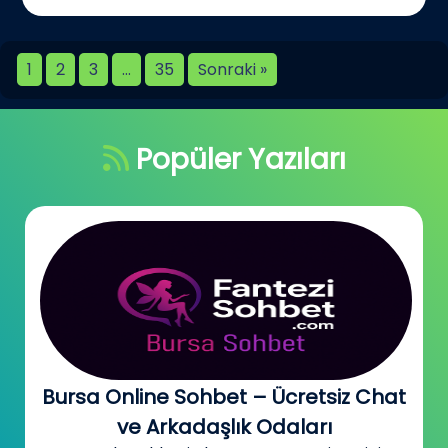
1
2
3
…
35
Sonraki »
Popüler Yazıları
Bursa Online Sohbet – Ücretsiz Chat
ve Arkadaşlık Odaları