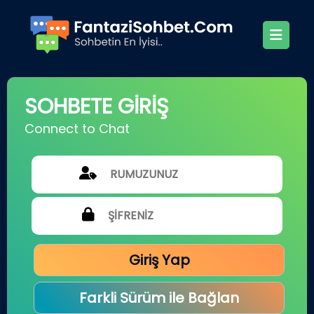
SOHBETE GİRİŞ
Connect to Chat
Giriş Yap
Farkli Sürüm ile Bağlan