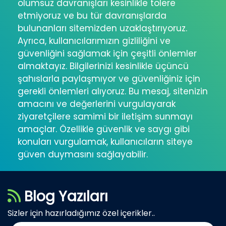
olumsuz davranışları kesinlikle tolere
etmiyoruz ve bu tür davranışlarda
bulunanları sitemizden uzaklaştırıyoruz.
Ayrıca, kullanıcılarımızın gizliliğini ve
güvenliğini sağlamak için çeşitli önlemler
almaktayız. Bilgilerinizi kesinlikle üçüncü
şahıslarla paylaşmıyor ve güvenliğiniz için
gerekli önlemleri alıyoruz. Bu mesaj, sitenizin
amacını ve değerlerini vurgulayarak
ziyaretçilere samimi bir iletişim sunmayı
amaçlar. Özellikle güvenlik ve saygı gibi
konuları vurgulamak, kullanıcıların siteye
güven duymasını sağlayabilir.
Blog Yazıları
Sizler için hazırladığımız özel içerikler..