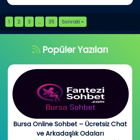
1
2
3
…
35
Sonraki »
Popüler Yazıları
Bursa Online Sohbet – Ücretsiz Chat
ve Arkadaşlık Odaları