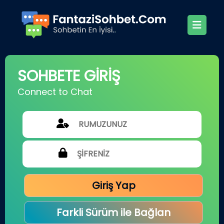
SOHBETE GİRİŞ
Connect to Chat
Giriş Yap
Farkli Sürüm ile Bağlan