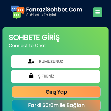
SOHBETE GİRİŞ
Connect to Chat
Giriş Yap
Farkli Sürüm ile Bağlan