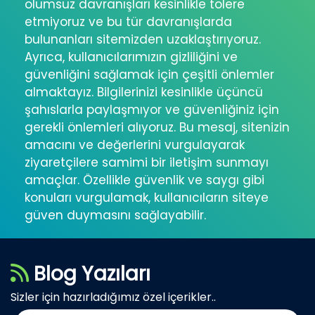
olumsuz davranışları kesinlikle tolere
etmiyoruz ve bu tür davranışlarda
bulunanları sitemizden uzaklaştırıyoruz.
Ayrıca, kullanıcılarımızın gizliliğini ve
güvenliğini sağlamak için çeşitli önlemler
almaktayız. Bilgilerinizi kesinlikle üçüncü
şahıslarla paylaşmıyor ve güvenliğiniz için
gerekli önlemleri alıyoruz. Bu mesaj, sitenizin
amacını ve değerlerini vurgulayarak
ziyaretçilere samimi bir iletişim sunmayı
amaçlar. Özellikle güvenlik ve saygı gibi
konuları vurgulamak, kullanıcıların siteye
güven duymasını sağlayabilir.
Blog Yazıları
Sizler için hazırladığımız özel içerikler..