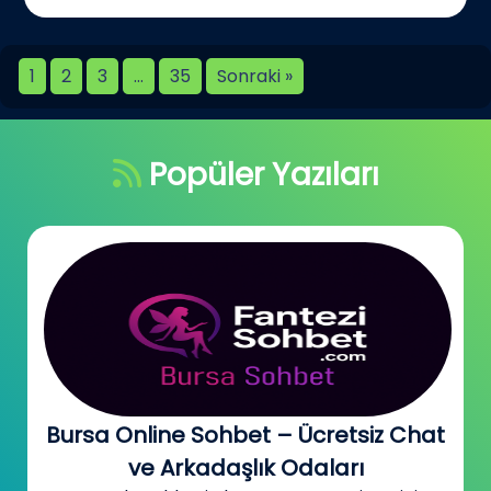
1
2
3
…
35
Sonraki »
Popüler Yazıları
Bursa Online Sohbet – Ücretsiz Chat
ve Arkadaşlık Odaları