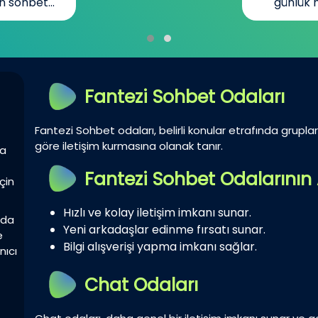
n sohbet...
günlük h
Fantezi Sohbet Odaları
Fantezi Sohbet odaları, belirli konular etrafında gruplar 
göre iletişim kurmasına olanak tanır.
la
Fantezi Sohbet Odalarının 
çin
Hızlı ve kolay iletişim imkanı sunar.
zda
Yeni arkadaşlar edinme fırsatı sunar.
e
Bilgi alışverişi yapma imkanı sağlar.
nıcı
Chat Odaları