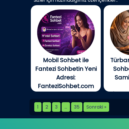
Sizler için hazırladığımız özel içerikler..
Mobil Sohbet ile
Türban
Fantezi Sohbetin Yeni
Sohbe
Adresi:
Samim
FanteziSohbet.com
Açık konuşayım, artık çoğu
İnterne
kişi...
birlikt
1
2
3
…
35
Sonraki »