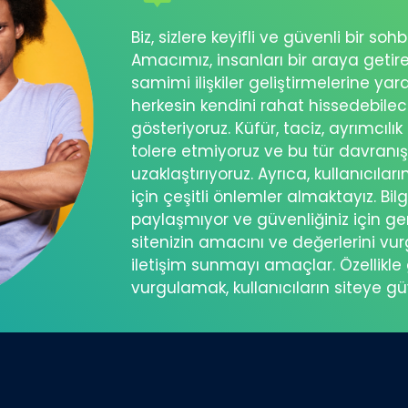
Biz, sizlere keyifli ve güvenli bir s
Amacımız, insanları bir araya getir
samimi ilişkiler geliştirmelerine ya
herkesin kendini rahat hissedebil
gösteriyoruz. Küfür, taciz, ayrımcılık
tolere etmiyoruz ve bu tür davranı
uzaklaştırıyoruz. Ayrıca, kullanıcılar
için çeşitli önlemler almaktayız. Bilg
paylaşmıyor ve güvenliğiniz için ger
sitenizin amacını ve değerlerini vu
iletişim sunmayı amaçlar. Özellikle 
vurgulamak, kullanıcıların siteye g