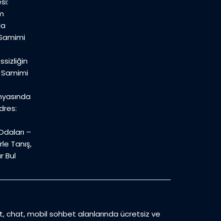
si:
m
la
 Samimi
sizliğin
n Samimi
nyasında
dres:
daları –
le Tanış,
r Bul
et, chat, mobil sohbet alanlarında ücretsiz ve