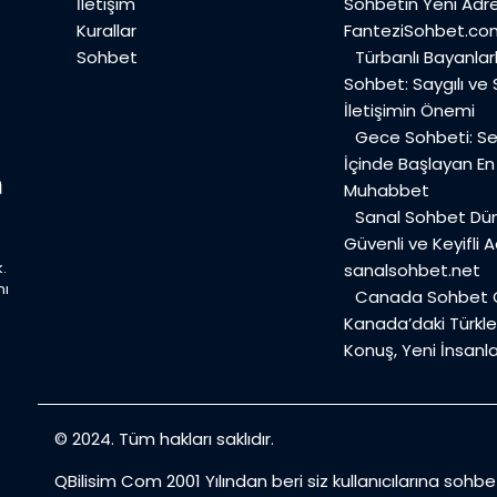
İletişim
Sohbetin Yeni Adre
Kurallar
FanteziSohbet.co
Sohbet
Türbanlı Bayanlar
Sohbet: Saygılı ve
İletişimin Önemi
Gece Sohbeti: Ses
İçinde Başlayan E
Muhabbet
Sanal Sohbet Dü
Güvenli ve Keyifli A
.
sanalsohbet.net
mı
Canada Sohbet O
Kanada’daki Türkler
Konuş, Yeni İnsanla
© 2024. Tüm hakları saklıdır.
QBilisim Com 2001 Yılından beri siz kullanıcılarına sohb