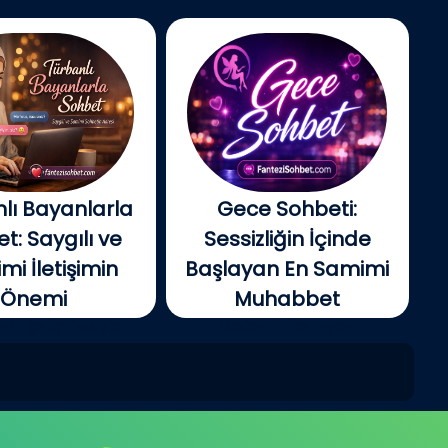
lı Bayanlarla
Gece Sohbeti:
t: Saygılı ve
Sessizliğin İçinde
i İletişimin
Başlayan En Samimi
Önemi
Muhabbet
tin gelişmesiyle
Gecenin ilerleyen
e insanlar artık...
saatlerinde şehir yavaş...