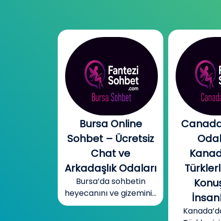
l Chat |
Bursa Online
Canada
l Sohbet
Sohbet – Ücretsiz
Odal
 – Yeni
Chat ve
Kanad
r, Sıcak
Arkadaşlık Odaları
Türklerl
Bursa’da sohbetin
betler
Konuş
heyecanını ve gizemini...
mobil cinsel
İnsanl
yecanını...
Kanada’d