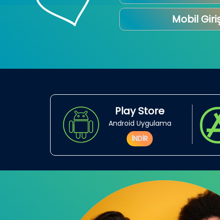
Mobil Giri
Play Store
Android Uygulama
İNDİR