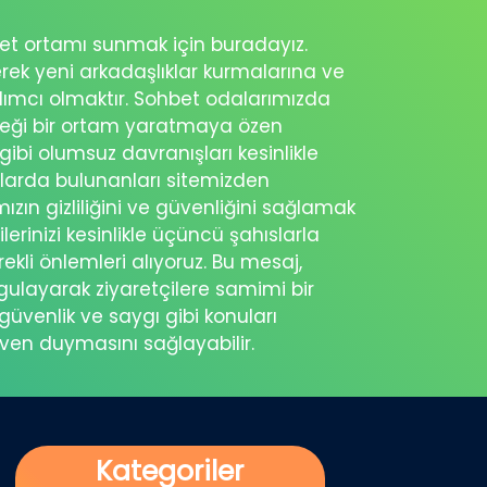
ohbet ortamı sunmak için buradayız.
erek yeni arkadaşlıklar kurmalarına ve
rdımcı olmaktır. Sohbet odalarımızda
eceği bir ortam yaratmaya özen
 gibi olumsuz davranışları kesinlikle
şlarda bulunanları sitemizden
ımızın gizliliğini ve güvenliğini sağlamak
ilerinizi kesinlikle üçüncü şahıslarla
ekli önlemleri alıyoruz. Bu mesaj,
rgulayarak ziyaretçilere samimi bir
güvenlik ve saygı gibi konuları
üven duymasını sağlayabilir.
Kategoriler