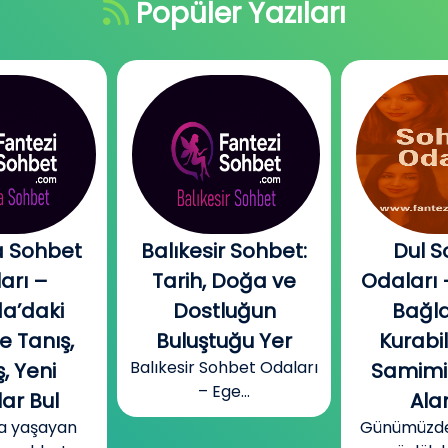
Popüler Yazıları
 Sohbet
Balıkesir Sohbet:
Dul S
arı –
Tarih, Doğa ve
Odaları 
a’daki
Dostluğun
Bağla
e Tanış,
Buluştuğu Yer
Kurabi
Balıkesir Sohbet Odaları
, Yeni
Samimi
– Ege...
ar Bul
Alan
a yaşayan
Günümüzde b