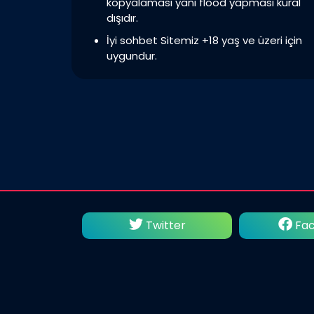
kopyalaması yani flood yapması kural
dışıdır.
İyi sohbet Sitemiz +18 yaş ve üzeri için
uygundur.
utube
Twitter
Fac