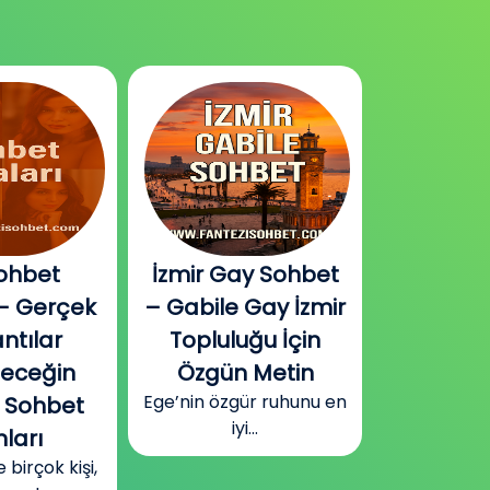
ohbet
İzmir Gay Sohbet
Diyarbak
– Gerçek
– Gabile Gay İzmir
Sohbet v
ntılar
Topluluğu İçin
Plat
Güneydoğu
leceğin
Özgün Metin
Diyarbakır
Ege’nin özgür ruhunu en
 Sohbet
surla
iyi...
ları
irçok kişi,