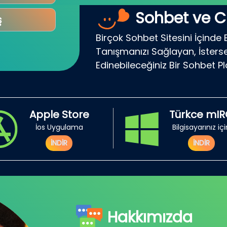
Sohbet ve C
ş
Birçok Sohbet Sitesini İçinde 
Tanışmanızı Sağlayan, İsterse
Edinebileceğiniz Bir Sohbet P
Apple Store
Türkce mI
İos Uygulama
Bilgisayarınız iç
İNDİR
İNDİR
Hakkımızda