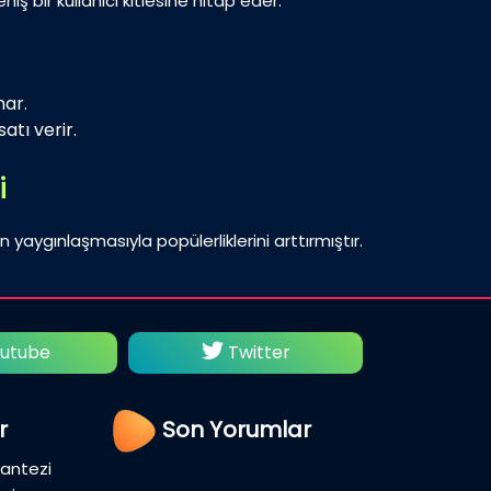
iş bir kullanıcı kitlesine hitap eder.
nar.
atı verir.
i
n yaygınlaşmasıyla popülerliklerini arttırmıştır.
utube
Twitter
Fac
r
Son Yorumlar
Fantezi