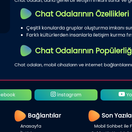
Chat odaları, daha genel bir iletişim imkanı sunar ve gen
Chat Odalarının Özellikleri
Çeşitli konularda gruplar oluşturma imkanı su
Farklı kültürlerden insanlarla iletişim kurma fırs
Chat Odalarının Popülerliğ
Chat odaları, mobil cihazların ve internet bağlantılarını
ebook
İnstagram
Yo
Bağlantılar
Son Yazıla
Anasayfa
Mobil Sohbet ile 