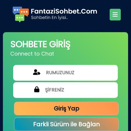
SOHBETE GİRİŞ
Connect to Chat
Giriş Yap
Farkli Sürüm ile Bağlan