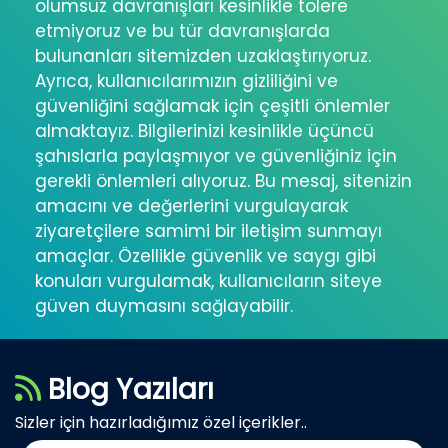
olumsuz davranışları kesinlikle tolere
etmiyoruz ve bu tür davranışlarda
bulunanları sitemizden uzaklaştırıyoruz.
Ayrıca, kullanıcılarımızın gizliliğini ve
güvenliğini sağlamak için çeşitli önlemler
almaktayız. Bilgilerinizi kesinlikle üçüncü
şahıslarla paylaşmıyor ve güvenliğiniz için
gerekli önlemleri alıyoruz. Bu mesaj, sitenizin
amacını ve değerlerini vurgulayarak
ziyaretçilere samimi bir iletişim sunmayı
amaçlar. Özellikle güvenlik ve saygı gibi
konuları vurgulamak, kullanıcıların siteye
güven duymasını sağlayabilir.
Blog Yazıları
Sizler için hazırladığımız özel içerikler..