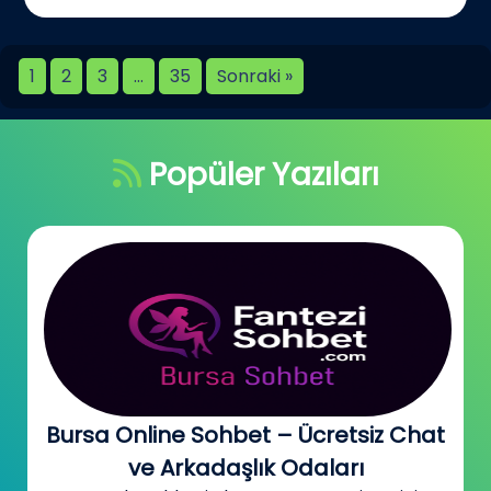
1
2
3
…
35
Sonraki »
Popüler Yazıları
Bursa Online Sohbet – Ücretsiz Chat
ve Arkadaşlık Odaları