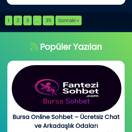
1
2
3
…
35
Sonraki »
Popüler Yazıları
Bursa Online Sohbet – Ücretsiz Chat
ve Arkadaşlık Odaları