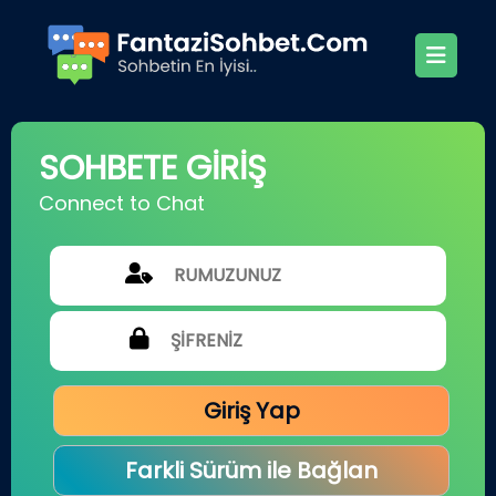
SOHBETE GİRİŞ
Connect to Chat
Giriş Yap
Farkli Sürüm ile Bağlan