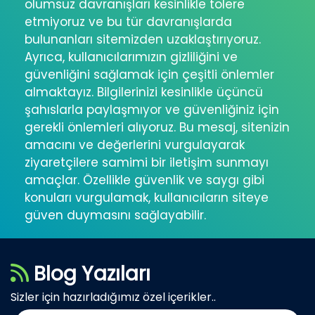
olumsuz davranışları kesinlikle tolere
etmiyoruz ve bu tür davranışlarda
bulunanları sitemizden uzaklaştırıyoruz.
Ayrıca, kullanıcılarımızın gizliliğini ve
güvenliğini sağlamak için çeşitli önlemler
almaktayız. Bilgilerinizi kesinlikle üçüncü
şahıslarla paylaşmıyor ve güvenliğiniz için
gerekli önlemleri alıyoruz. Bu mesaj, sitenizin
amacını ve değerlerini vurgulayarak
ziyaretçilere samimi bir iletişim sunmayı
amaçlar. Özellikle güvenlik ve saygı gibi
konuları vurgulamak, kullanıcıların siteye
güven duymasını sağlayabilir.
Blog Yazıları
Sizler için hazırladığımız özel içerikler..