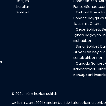
İletişim
Sohbetin Yeni Adre
Kurallar
FanteziSohbet.co
Sohbet
Türbanlı Bayanlar
Sohbet: Saygılı ve
İletişimin Önemi
Gece Sohbeti: Ses
İçinde Başlayan E
Muhabbet
Sanal Sohbet Dü
Güvenli ve Keyifli A
.
sanalsohbet.net
mı
Canada Sohbet O
Kanada’daki Türkler
Konuş, Yeni İnsanla
© 2024. Tüm hakları saklıdır.
QBilisim Com 2001 Yılından beri siz kullanıcılarına sohb