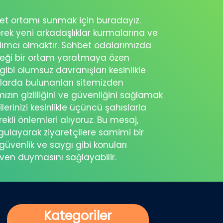
ohbet ortamı sunmak için buradayız.
erek yeni arkadaşlıklar kurmalarına ve
rdımcı olmaktır. Sohbet odalarımızda
eceği bir ortam yaratmaya özen
 gibi olumsuz davranışları kesinlikle
şlarda bulunanları sitemizden
ımızın gizliliğini ve güvenliğini sağlamak
ilerinizi kesinlikle üçüncü şahıslarla
ekli önlemleri alıyoruz. Bu mesaj,
rgulayarak ziyaretçilere samimi bir
güvenlik ve saygı gibi konuları
üven duymasını sağlayabilir.
Kategoriler