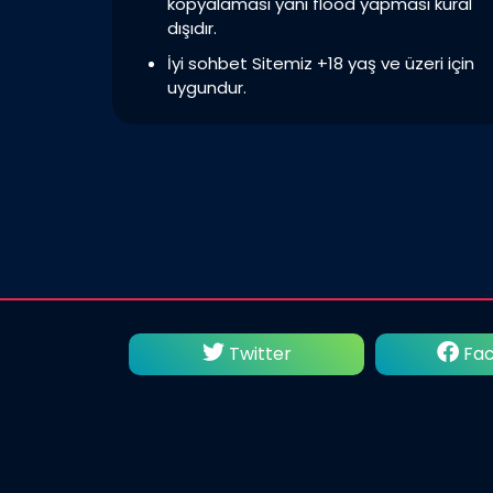
kopyalaması yani flood yapması kural
dışıdır.
İyi sohbet Sitemiz +18 yaş ve üzeri için
uygundur.
utube
Twitter
Fac