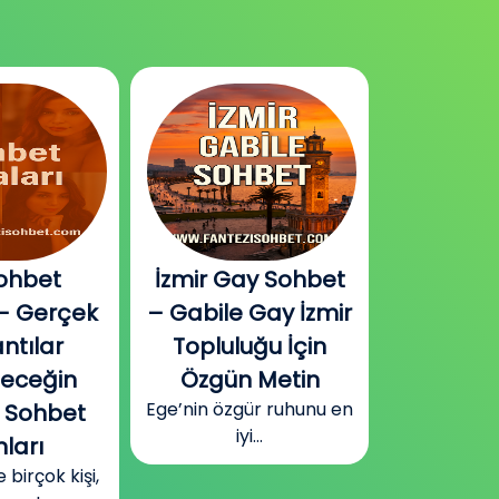
ohbet
İzmir Gay Sohbet
Diyarbak
– Gerçek
– Gabile Gay İzmir
Sohbet v
ntılar
Topluluğu İçin
Plat
Güneydoğu
leceğin
Özgün Metin
Diyarbakır
Ege’nin özgür ruhunu en
 Sohbet
surla
iyi...
ları
irçok kişi,