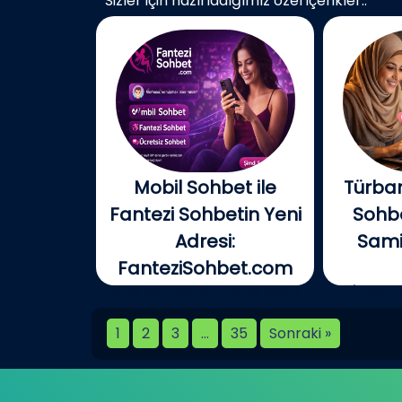
Sizler için hazırladığımız özel içerikler..
Mobil Sohbet ile
Türban
Fantezi Sohbetin Yeni
Sohbe
Adresi:
Samim
FanteziSohbet.com
Açık konuşayım, artık çoğu
İnterne
kişi...
birlikt
1
2
3
…
35
Sonraki »