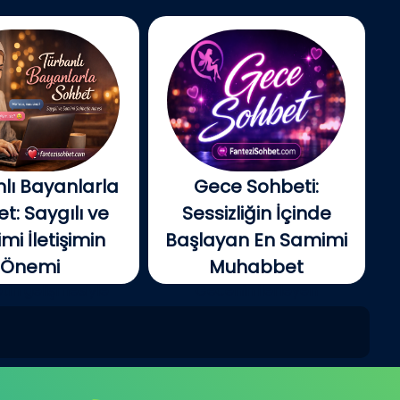
lı Bayanlarla
Gece Sohbeti:
t: Saygılı ve
Sessizliğin İçinde
i İletişimin
Başlayan En Samimi
Önemi
Muhabbet
tin gelişmesiyle
Gecenin ilerleyen
e insanlar artık...
saatlerinde şehir yavaş...