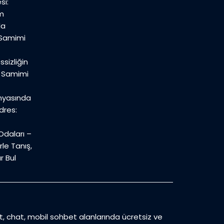
si:
m
la
 Samimi
sizliğin
n Samimi
nyasında
dres:
daları –
le Tanış,
r Bul
et, chat, mobil sohbet alanlarında ücretsiz ve