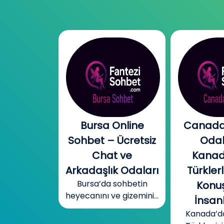
l Chat |
Bursa Online
Canada
l Sohbet
Sohbet – Ücretsiz
Odal
 – Yeni
Chat ve
Kanad
r, Sıcak
Arkadaşlık Odaları
Türklerl
Bursa’da sohbetin
betler
Konuş
heyecanını ve gizemini...
mobil cinsel
İnsanl
yecanını...
Kanada’d