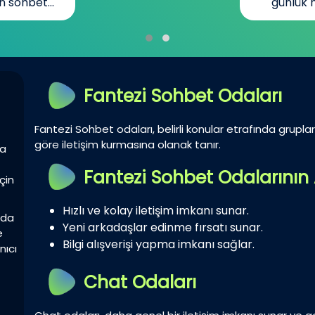
n sohbet...
günlük h
Fantezi Sohbet Odaları
Fantezi Sohbet odaları, belirli konular etrafında gruplar 
göre iletişim kurmasına olanak tanır.
la
Fantezi Sohbet Odalarının 
çin
Hızlı ve kolay iletişim imkanı sunar.
zda
Yeni arkadaşlar edinme fırsatı sunar.
e
Bilgi alışverişi yapma imkanı sağlar.
nıcı
Chat Odaları