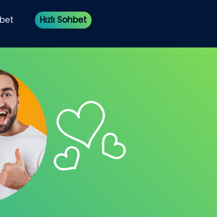
bet
Hızlı Sohbet