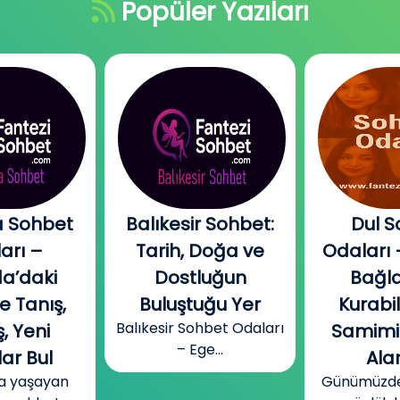
Popüler Yazıları
 Sohbet
Balıkesir Sohbet:
Dul S
arı –
Tarih, Doğa ve
Odaları 
a’daki
Dostluğun
Bağla
e Tanış,
Buluştuğu Yer
Kurabi
Balıkesir Sohbet Odaları
, Yeni
Samimi
– Ege...
ar Bul
Alan
a yaşayan
Günümüzde b