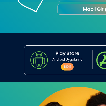
Mobil Giri
Play Store
Android Uygulama
İNDİR