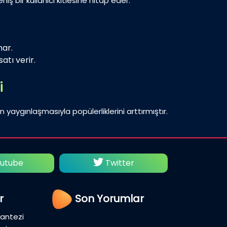
iş bir kullanıcı kitlesine hitap eder.
nar.
atı verir.
i
n yaygınlaşmasıyla popülerliklerini arttırmıştır.
utube
Twitter
Fac
r
Son Yorumlar
Fantezi