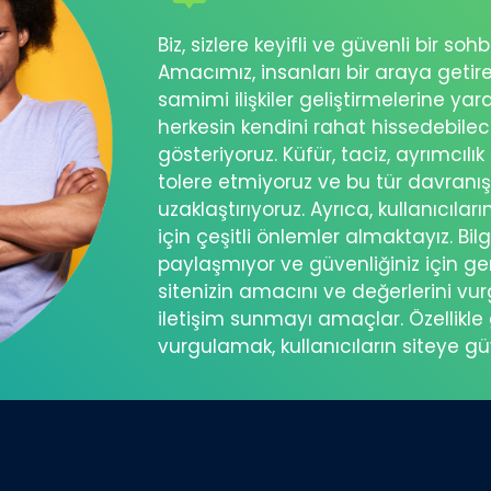
Biz, sizlere keyifli ve güvenli bir s
Amacımız, insanları bir araya getir
samimi ilişkiler geliştirmelerine ya
herkesin kendini rahat hissedebil
gösteriyoruz. Küfür, taciz, ayrımcılık
tolere etmiyoruz ve bu tür davranı
uzaklaştırıyoruz. Ayrıca, kullanıcılar
için çeşitli önlemler almaktayız. Bilg
paylaşmıyor ve güvenliğiniz için ger
sitenizin amacını ve değerlerini vu
iletişim sunmayı amaçlar. Özellikle 
vurgulamak, kullanıcıların siteye g