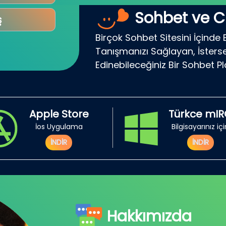
Sohbet ve C
ş
Birçok Sohbet Sitesini İçinde 
Tanışmanızı Sağlayan, İsterse
Edinebileceğiniz Bir Sohbet P
Apple Store
Türkce mI
İos Uygulama
Bilgisayarınız iç
İNDİR
İNDİR
Hakkımızda