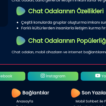
Chat odaları, daha genel bir iletişim imkanı sunar ve gen
Chat Odalarının Özellikleri
Çeşitli konularda gruplar oluşturma imkanı su
Farklı kültürlerden insanlarla iletişim kurma fırs
Chat Odalarının Popülerliğ
Chat odaları, mobil cihazların ve internet bağlantılarını
ebook
İnstagram
Yo
Bağlantılar
Son Yazıla
Anasayfa
Mobil Sohbet ile 