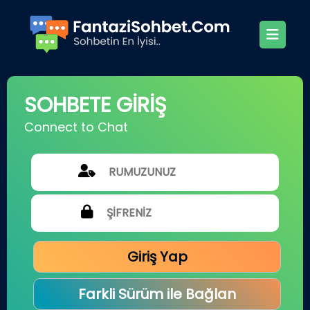
SOHBETE GİRİŞ
Connect to Chat
Giriş Yap
Farkli Sürüm ile Bağlan