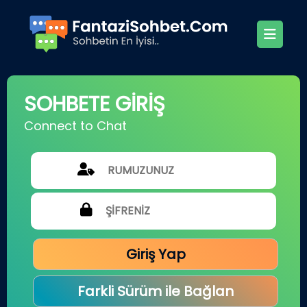
SOHBETE GİRİŞ
Connect to Chat
Giriş Yap
Farkli Sürüm ile Bağlan