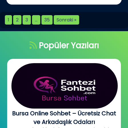
1
2
3
…
35
Sonraki »
Popüler Yazıları
Bursa Online Sohbet – Ücretsiz Chat
ve Arkadaşlık Odaları