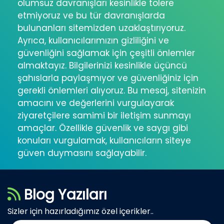
olumsuz davranışları kesinlikle tolere
etmiyoruz ve bu tür davranışlarda
bulunanları sitemizden uzaklaştırıyoruz.
Ayrıca, kullanıcılarımızın gizliliğini ve
güvenliğini sağlamak için çeşitli önlemler
almaktayız. Bilgilerinizi kesinlikle üçüncü
şahıslarla paylaşmıyor ve güvenliğiniz için
gerekli önlemleri alıyoruz. Bu mesaj, sitenizin
amacını ve değerlerini vurgulayarak
ziyaretçilere samimi bir iletişim sunmayı
amaçlar. Özellikle güvenlik ve saygı gibi
konuları vurgulamak, kullanıcıların siteye
güven duymasını sağlayabilir.
Blog Yazıları
Sizler için hazırladığımız özel içerikler..