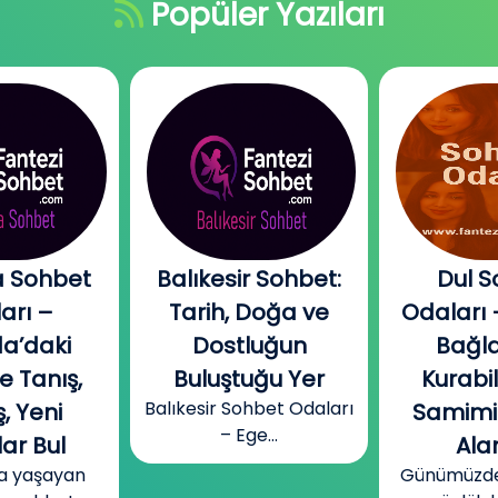
Popüler Yazıları
 Sohbet
Balıkesir Sohbet:
Dul S
arı –
Tarih, Doğa ve
Odaları 
a’daki
Dostluğun
Bağla
e Tanış,
Buluştuğu Yer
Kurabi
Balıkesir Sohbet Odaları
, Yeni
Samimi
– Ege...
ar Bul
Alan
a yaşayan
Günümüzde b