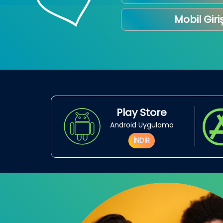
Mobil Giri
Play Store
Android Uygulama
İNDİR