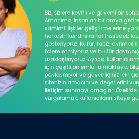
Biz, sizlere keyifli ve güvenli bir s
Amacımız, insanları bir araya getir
samimi ilişkiler geliştirmelerine ya
herkesin kendini rahat hissedebil
gösteriyoruz. Küfür, taciz, ayrımcılık
tolere etmiyoruz ve bu tür davranı
uzaklaştırıyoruz. Ayrıca, kullanıcılar
için çeşitli önlemler almaktayız. Bilg
paylaşmıyor ve güvenliğiniz için ger
sitenizin amacını ve değerlerini vu
iletişim sunmayı amaçlar. Özellikle 
vurgulamak, kullanıcıların siteye g