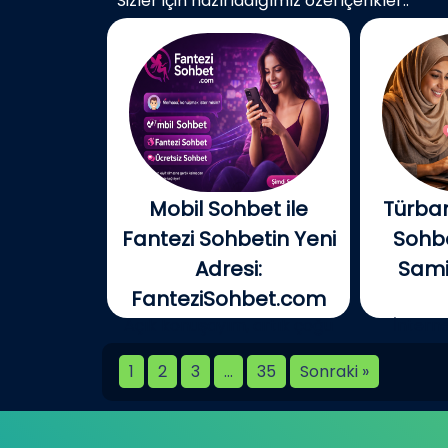
Sizler için hazırladığımız özel içerikler..
Mobil Sohbet ile
Türban
Fantezi Sohbetin Yeni
Sohbe
Adresi:
Samim
FanteziSohbet.com
Açık konuşayım, artık çoğu
İnterne
kişi...
birlikt
1
2
3
…
35
Sonraki »