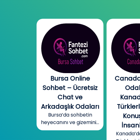
l Chat |
Bursa Online
Canada
l Sohbet
Sohbet – Ücretsiz
Odal
 – Yeni
Chat ve
Kanad
r, Sıcak
Arkadaşlık Odaları
Türklerl
Bursa’da sohbetin
betler
Konuş
heyecanını ve gizemini...
mobil cinsel
İnsanl
yecanını...
Kanada’d