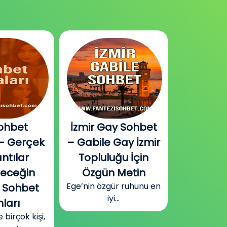
ohbet
İzmir Gay Sohbet
Diyarbak
– Gerçek
– Gabile Gay İzmir
Sohbet v
ntılar
Topluluğu İçin
Plat
Güneydoğu
leceğin
Özgün Metin
Diyarbakır
Ege’nin özgür ruhunu en
 Sohbet
surla
iyi...
ları
irçok kişi,