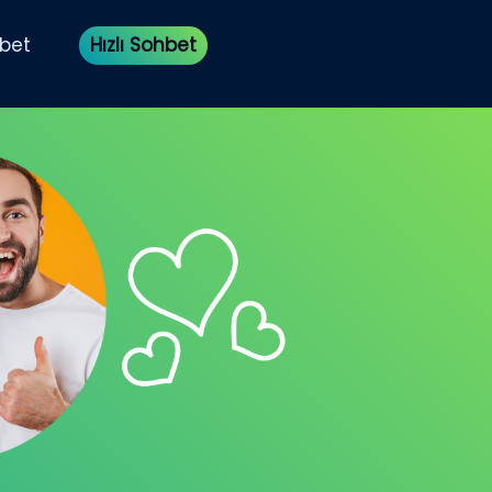
bet
Hızlı Sohbet