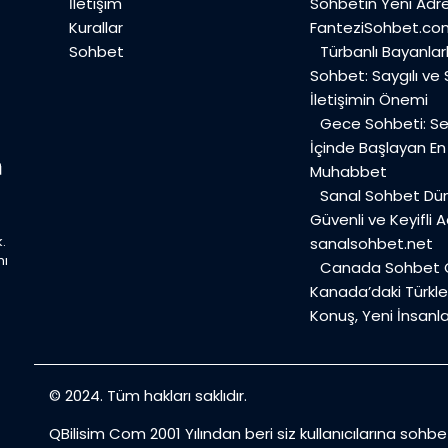
İletişim
Sohbetin Yeni Adre
Kurallar
FanteziSohbet.co
Sohbet
Türbanlı Bayanlar
Sohbet: Saygılı ve
İletişimin Önemi
Gece Sohbeti: Ses
İçinde Başlayan E
Muhabbet
Sanal Sohbet Dü
Güvenli ve Keyifli A
.
sanalsohbet.net
mı
Canada Sohbet O
Kanada’daki Türkler
Konuş, Yeni İnsanla
© 2024. Tüm hakları saklıdır.
QBilisim Com 2001 Yılından beri siz kullanıcılarına sohb