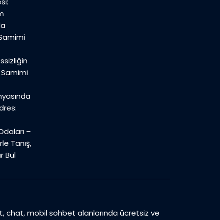
si:
m
la
 Samimi
sizliğin
n Samimi
nyasında
dres:
daları –
le Tanış,
r Bul
et, chat, mobil sohbet alanlarında ücretsiz ve