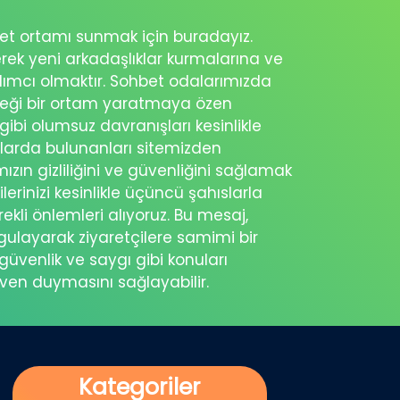
ohbet ortamı sunmak için buradayız.
erek yeni arkadaşlıklar kurmalarına ve
rdımcı olmaktır. Sohbet odalarımızda
eceği bir ortam yaratmaya özen
 gibi olumsuz davranışları kesinlikle
şlarda bulunanları sitemizden
ımızın gizliliğini ve güvenliğini sağlamak
ilerinizi kesinlikle üçüncü şahıslarla
ekli önlemleri alıyoruz. Bu mesaj,
rgulayarak ziyaretçilere samimi bir
güvenlik ve saygı gibi konuları
üven duymasını sağlayabilir.
Kategoriler