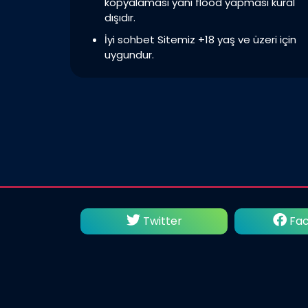
kopyalaması yani flood yapması kural
dışıdır.
İyi sohbet Sitemiz +18 yaş ve üzeri için
uygundur.
utube
Twitter
Fac