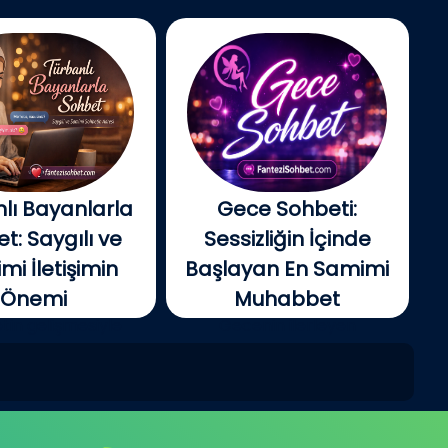
lı Bayanlarla
Gece Sohbeti:
t: Saygılı ve
Sessizliğin İçinde
i İletişimin
Başlayan En Samimi
Önemi
Muhabbet
tin gelişmesiyle
Gecenin ilerleyen
e insanlar artık...
saatlerinde şehir yavaş...