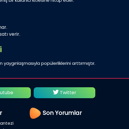
iş bir kullanıcı kitlesine hitap eder.
nar.
atı verir.
i
n yaygınlaşmasıyla popülerliklerini arttırmıştır.
utube
Twitter
Fac
r
Son Yorumlar
Fantezi