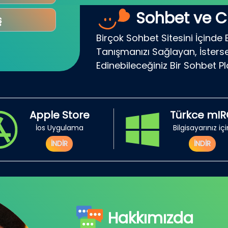
Sohbet ve C
ş
Birçok Sohbet Sitesini İçinde 
Tanışmanızı Sağlayan, İsterse
Edinebileceğiniz Bir Sohbet P
Apple Store
Türkce mI
İos Uygulama
Bilgisayarınız iç
İNDİR
İNDİR
Hakkımızda