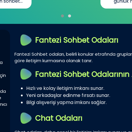
n sohbet...
günlük h
Fantezi Sohbet Odaları
Fantezi Sohbet odaları, belirli konular etrafında gruplar 
göre iletişim kurmasına olanak tanır.
la
Fantezi Sohbet Odalarının 
çin
Hızlı ve kolay iletişim imkanı sunar.
zda
Yeni arkadaşlar edinme fırsatı sunar.
e
Bilgi alışverişi yapma imkanı sağlar.
nıcı
Chat Odaları