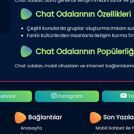
Chat odaları, daha genel bir iletişim imkanı sunar ve gen
Chat Odalarının Özellikleri
Çeşitli konularda gruplar oluşturma imkanı su
Farklı kültürlerden insanlarla iletişim kurma fırs
Chat Odalarının Popülerliğ
Chat odaları, mobil cihazların ve internet bağlantılarını
ebook
İnstagram
Yo
Bağlantılar
Son Yazıla
Anasayfa
Mobil Sohbet ile 