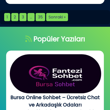
1
2
3
…
35
Sonraki »
Popüler Yazıları
Bursa Online Sohbet – Ücretsiz Chat
ve Arkadaşlık Odaları