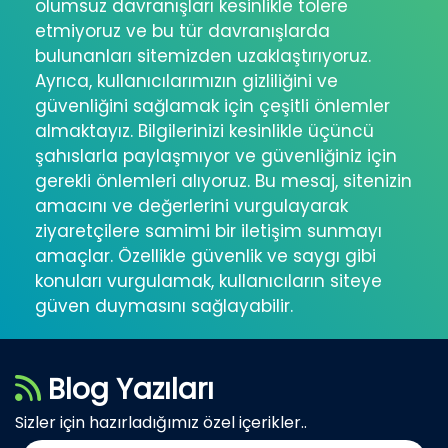
olumsuz davranışları kesinlikle tolere
etmiyoruz ve bu tür davranışlarda
bulunanları sitemizden uzaklaştırıyoruz.
Ayrıca, kullanıcılarımızın gizliliğini ve
güvenliğini sağlamak için çeşitli önlemler
almaktayız. Bilgilerinizi kesinlikle üçüncü
şahıslarla paylaşmıyor ve güvenliğiniz için
gerekli önlemleri alıyoruz. Bu mesaj, sitenizin
amacını ve değerlerini vurgulayarak
ziyaretçilere samimi bir iletişim sunmayı
amaçlar. Özellikle güvenlik ve saygı gibi
konuları vurgulamak, kullanıcıların siteye
güven duymasını sağlayabilir.
Blog Yazıları
Sizler için hazırladığımız özel içerikler..