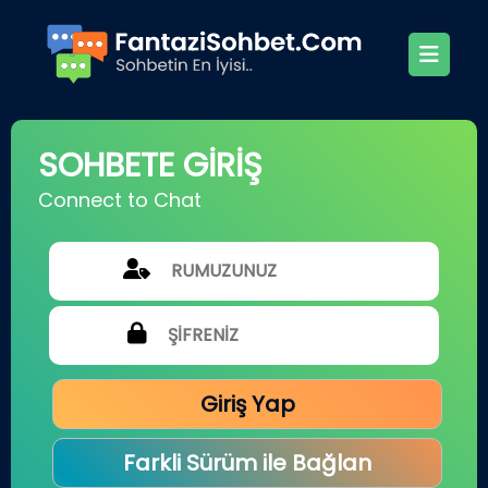
SOHBETE GİRİŞ
Connect to Chat
Giriş Yap
Farkli Sürüm ile Bağlan