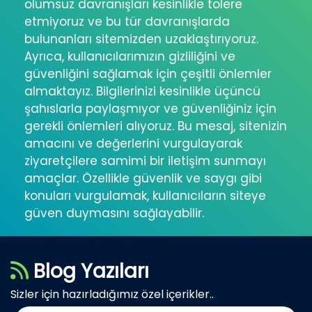
olumsuz davranışları kesinlikle tolere
etmiyoruz ve bu tür davranışlarda
bulunanları sitemizden uzaklaştırıyoruz.
Ayrıca, kullanıcılarımızın gizliliğini ve
güvenliğini sağlamak için çeşitli önlemler
almaktayız. Bilgilerinizi kesinlikle üçüncü
şahıslarla paylaşmıyor ve güvenliğiniz için
gerekli önlemleri alıyoruz. Bu mesaj, sitenizin
amacını ve değerlerini vurgulayarak
ziyaretçilere samimi bir iletişim sunmayı
amaçlar. Özellikle güvenlik ve saygı gibi
konuları vurgulamak, kullanıcıların siteye
güven duymasını sağlayabilir.
Blog Yazıları
Sizler için hazırladığımız özel içerikler..