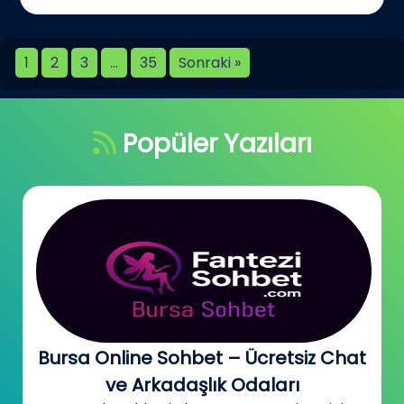
1
2
3
…
35
Sonraki »
Popüler Yazıları
Bursa Online Sohbet – Ücretsiz Chat
ve Arkadaşlık Odaları