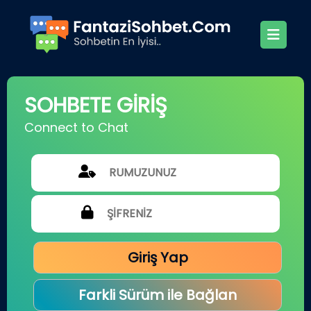
SOHBETE GİRİŞ
Connect to Chat
Giriş Yap
Farkli Sürüm ile Bağlan