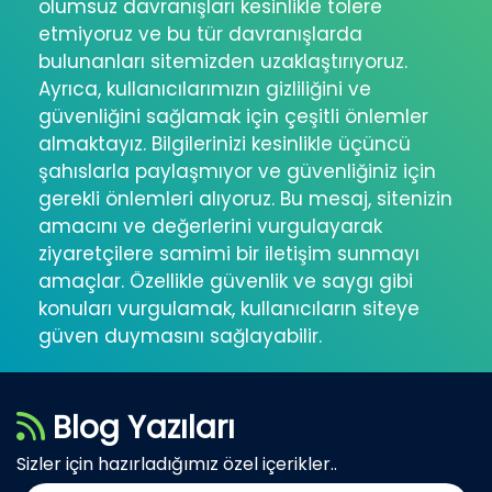
olumsuz davranışları kesinlikle tolere
etmiyoruz ve bu tür davranışlarda
bulunanları sitemizden uzaklaştırıyoruz.
Ayrıca, kullanıcılarımızın gizliliğini ve
güvenliğini sağlamak için çeşitli önlemler
almaktayız. Bilgilerinizi kesinlikle üçüncü
şahıslarla paylaşmıyor ve güvenliğiniz için
gerekli önlemleri alıyoruz. Bu mesaj, sitenizin
amacını ve değerlerini vurgulayarak
ziyaretçilere samimi bir iletişim sunmayı
amaçlar. Özellikle güvenlik ve saygı gibi
konuları vurgulamak, kullanıcıların siteye
güven duymasını sağlayabilir.
Blog Yazıları
Sizler için hazırladığımız özel içerikler..