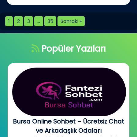
1
2
3
…
35
Sonraki »
Popüler Yazıları
Bursa Online Sohbet – Ücretsiz Chat
ve Arkadaşlık Odaları