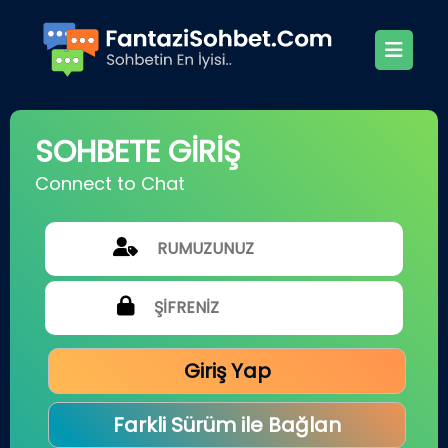
SOHBETE GİRİŞ
Connect to Chat
Giriş Yap
Farkli Sürüm ile Bağlan