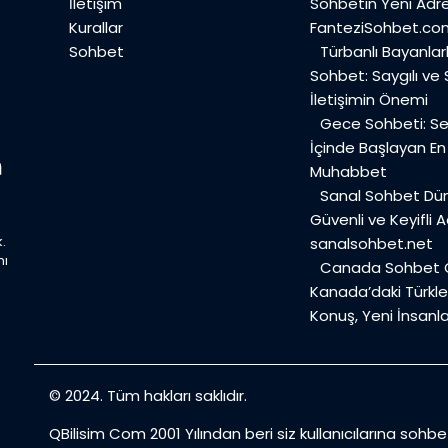
İletişim
Sohbetin Yeni Adre
Kurallar
FanteziSohbet.co
Sohbet
Türbanlı Bayanlar
Sohbet: Saygılı ve
İletişimin Önemi
Gece Sohbeti: Ses
İçinde Başlayan E
Muhabbet
Sanal Sohbet Dü
Güvenli ve Keyifli A
.
sanalsohbet.net
mı
Canada Sohbet O
Kanada’daki Türkler
Konuş, Yeni İnsanla
© 2024. Tüm hakları saklıdır.
QBilisim Com 2001 Yılından beri siz kullanıcılarına sohb