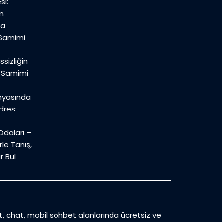
si:
m
la
 Samimi
sizliğin
n Samimi
nyasında
dres:
daları –
le Tanış,
r Bul
et, chat, mobil sohbet alanlarında ücretsiz ve