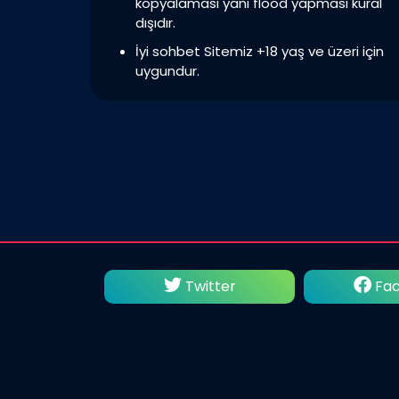
kopyalaması yani flood yapması kural
dışıdır.
İyi sohbet Sitemiz +18 yaş ve üzeri için
uygundur.
utube
Twitter
Fac