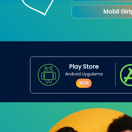
Mobil Giri
Play Store
Android Uygulama
İNDİR