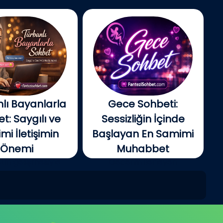
lı Bayanlarla
Gece Sohbeti:
t: Saygılı ve
Sessizliğin İçinde
i İletişimin
Başlayan En Samimi
Önemi
Muhabbet
tin gelişmesiyle
Gecenin ilerleyen
e insanlar artık...
saatlerinde şehir yavaş...