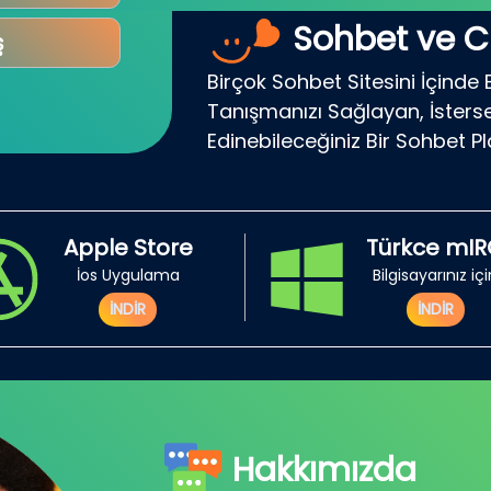
Sohbet ve C
ş
Birçok Sohbet Sitesini İçinde 
Tanışmanızı Sağlayan, İsterse
Edinebileceğiniz Bir Sohbet P
Apple Store
Türkce mI
İos Uygulama
Bilgisayarınız iç
İNDİR
İNDİR
Hakkımızda