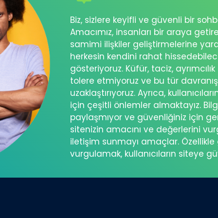
Biz, sizlere keyifli ve güvenli bir s
Amacımız, insanları bir araya getir
samimi ilişkiler geliştirmelerine ya
herkesin kendini rahat hissedebil
gösteriyoruz. Küfür, taciz, ayrımcılık
tolere etmiyoruz ve bu tür davranı
uzaklaştırıyoruz. Ayrıca, kullanıcılar
için çeşitli önlemler almaktayız. Bilg
paylaşmıyor ve güvenliğiniz için ger
sitenizin amacını ve değerlerini vu
iletişim sunmayı amaçlar. Özellikle 
vurgulamak, kullanıcıların siteye g