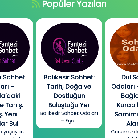
Popüler Yazıları
 Sohbet
Balıkesir Sohbet:
Dul S
arı –
Tarih, Doğa ve
Odaları 
a’daki
Dostluğun
Bağla
e Tanış,
Buluştuğu Yer
Kurabi
Balıkesir Sohbet Odaları
, Yeni
Samimi
– Ege...
ar Bul
Alan
a yaşayan
Günümüzde b