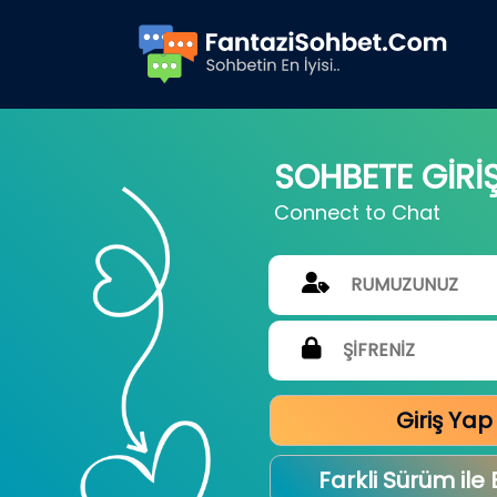
SOHBETE GİRİ
Connect to Chat
Giriş Yap
Farkli Sürüm ile