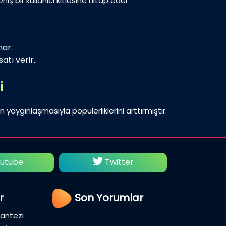
iş bir kullanıcı kitlesine hitap eder.
nar.
atı verir.
i
n yaygınlaşmasıyla popülerliklerini arttırmıştır.
utube
Twitter
Fac
r
Son Yorumlar
Fantezi