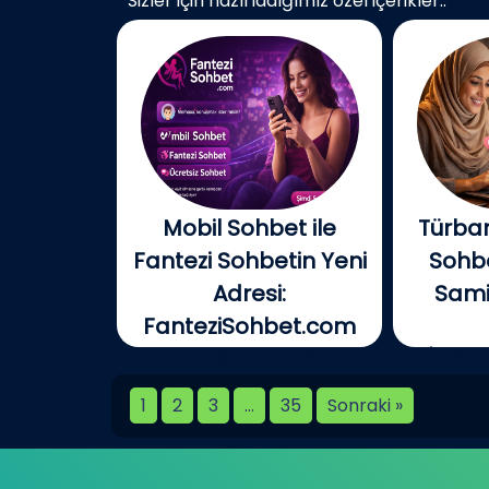
Sizler için hazırladığımız özel içerikler..
Mobil Sohbet ile
Türban
Fantezi Sohbetin Yeni
Sohbe
Adresi:
Samim
FanteziSohbet.com
Açık konuşayım, artık çoğu
İnterne
kişi...
birlikt
1
2
3
…
35
Sonraki »