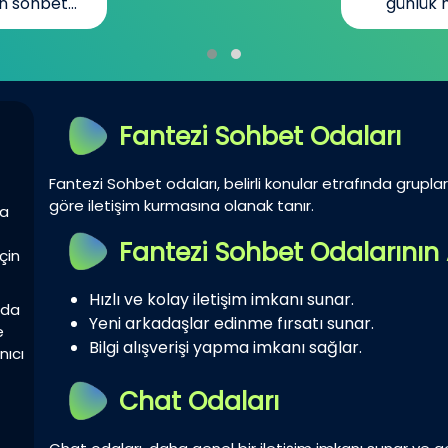
n sohbet...
günlük h
Fantezi Sohbet Odaları
Fantezi Sohbet odaları, belirli konular etrafında gruplar 
göre iletişim kurmasına olanak tanır.
la
Fantezi Sohbet Odalarının 
çin
Hızlı ve kolay iletişim imkanı sunar.
zda
Yeni arkadaşlar edinme fırsatı sunar.
e
Bilgi alışverişi yapma imkanı sağlar.
nıcı
Chat Odaları