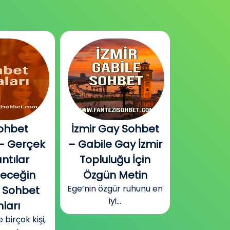
ohbet
İzmir Gay Sohbet
Diyarbak
– Gerçek
– Gabile Gay İzmir
Sohbet v
ntılar
Topluluğu İçin
Plat
Güneydoğu
leceğin
Özgün Metin
Diyarbakır
Ege’nin özgür ruhunu en
 Sohbet
surla
iyi...
ları
irçok kişi,