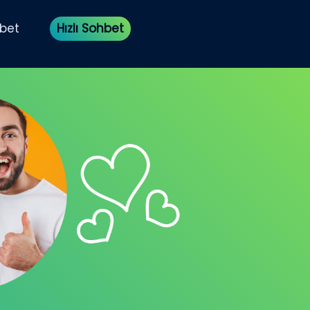
bet
Hızlı Sohbet