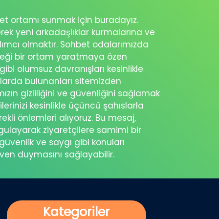
ohbet ortamı sunmak için buradayız.
erek yeni arkadaşlıklar kurmalarına ve
rdımcı olmaktır. Sohbet odalarımızda
eceği bir ortam yaratmaya özen
 gibi olumsuz davranışları kesinlikle
şlarda bulunanları sitemizden
ımızın gizliliğini ve güvenliğini sağlamak
ilerinizi kesinlikle üçüncü şahıslarla
ekli önlemleri alıyoruz. Bu mesaj,
rgulayarak ziyaretçilere samimi bir
güvenlik ve saygı gibi konuları
üven duymasını sağlayabilir.
Kategoriler