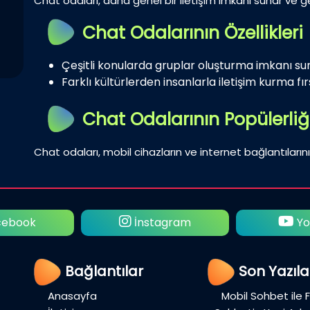
Chat odaları, daha genel bir iletişim imkanı sunar ve gen
Chat Odalarının Özellikleri
Çeşitli konularda gruplar oluşturma imkanı su
Farklı kültürlerden insanlarla iletişim kurma fırs
Chat Odalarının Popülerliğ
Chat odaları, mobil cihazların ve internet bağlantılarını
ebook
İnstagram
Yo
Bağlantılar
Son Yazıla
Anasayfa
Mobil Sohbet ile 