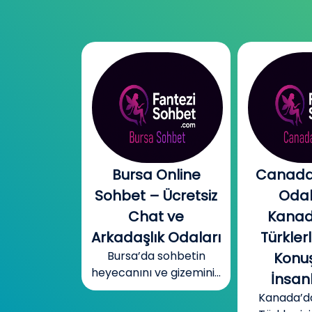
l Chat |
Bursa Online
Canada
l Sohbet
Sohbet – Ücretsiz
Odal
 – Yeni
Chat ve
Kanad
r, Sıcak
Arkadaşlık Odaları
Türklerl
Bursa’da sohbetin
betler
Konuş
heyecanını ve gizemini...
mobil cinsel
İnsanl
yecanını...
Kanada’d